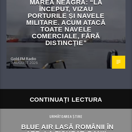
MAREA NEAGRĂ: “LA
ÎNCEPUT, VIZAU
PORTURILE ȘI NAVELE
MILITARE. ACUM ATACĂ
TOATE NAVELE
COMERCIALE, FĂRĂ
DISTINCȚIE”
Gold FM Radio
9 AUGUST 2026
CONTINUAȚI LECTURA
URMĂTOAREA ȘTIRE
BLUE AIR LASĂ ROMÂNII ÎN