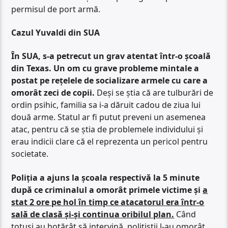
permisul de port armă.
Cazul Yuvaldi din SUA
În SUA, s-a petrecut un grav atentat într-o școală
din Texas. Un om cu grave probleme mintale a
postat pe rețelele de socializare armele cu care a
omorât zeci de copii.
Deși se știa că are tulburări de
ordin psihic, familia sa i-a dăruit cadou de ziua lui
două arme. Statul ar fi putut preveni un asemenea
atac, pentru că se știa de problemele individului și
erau indicii clare că el reprezenta un pericol pentru
societate.
Poliția a ajuns la școala respectivă la 5 minute
după ce criminalul a omorât primele victime și
a
stat 2 ore pe hol în timp ce atacatorul era într-o
sală de clasă și-și continua oribilul plan.
Când
totuși au hotărât să intervină, polițiștii l-au omorât