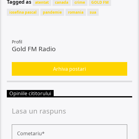
Tagged as
atentat
canada
crime
GOLD FM
iosefina pascal
pandemie
romania
sua
Profil
Gold FM Radio
Arhiva postari
Opiniile cititorului
Lasa un raspuns