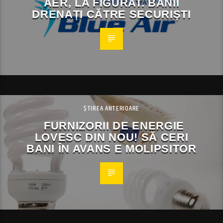
AER, LA FIGURAT. BANII
DRENAȚI CĂTRE SECURIȘTI
ȘTIREA ANTERIOARE
FURNIZORII DE ENERGIE
LOVESC DIN NOU! SĂ CERI
BANI ÎN AVANS E MOLIPSITOR