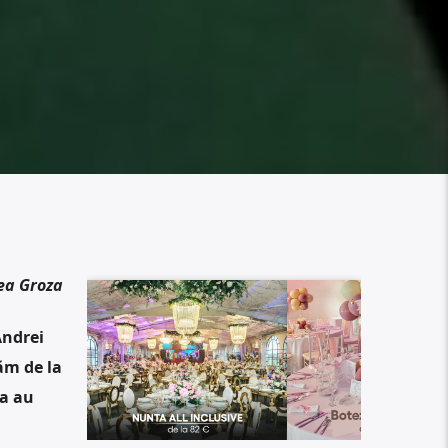
ea Groza
Andrei
ăm de la
ea au