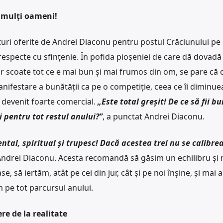
i mulți oameni!
uri oferite de Andrei Diaconu pentru postul Crăciunului pe
 respecte cu sfințenie. În pofida pioșeniei de care dă dovad
r scoate tot ce e mai bun și mai frumos din om, se pare că
nifestare a bunătății ca pe o competiție, ceea ce îi diminue
a devenit foarte comercial.
„Este total greșit! De ce să fii b
i pentru tot restul anului?”
, a punctat Andrei Diaconu.
ental, spiritual și trupesc! Dacă acestea trei nu se calibre
 Andrei Diaconu. Acesta recomandă să găsim un echilibru și 
să iertăm, atât pe cei din jur, cât și pe noi înșine, și mai a
 pe tot parcursul anului.
e de la realitate