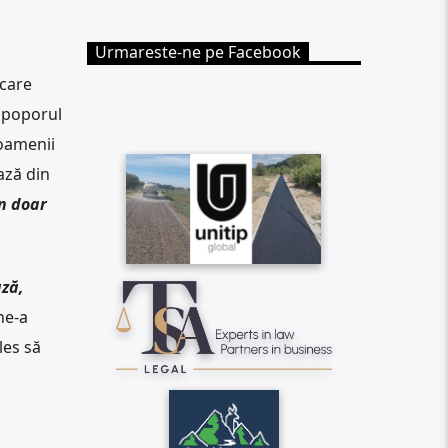
Urmareste-ne pe Facebook
 care
ă poporul
 oamenii
ază din
un doar
ază,
ne-a
les să