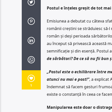
Postul e înțeles greșit de tot ma
Emisiunea a debutat cu câteva sfat
românii creștini se străduiesc să-l
român și deși perioada sărbătorilo
au început să privească această ma
semnificație și din esență. Postul 
de sărbători? De ce să nu fii bun ș
„Postul este o echilibrare între m
atunci nu mai e post!”
, a explicat
1
îndemnat să facem gesturi frumoase, 
existe o constanță în ceea ce facem
Manipularea este doar o distrager