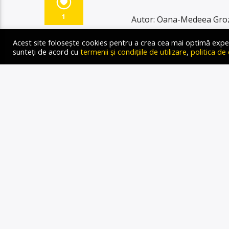
1
Autor: Oana-Medeea Groza
Jessie Baneș la Radio Gol
Acest site folosește cookies pentru a crea cea mai optimă experien
ce ne rezervă anul 2023. L
sunteți de acord cu
termenii și condițiile de utilizare
,
politica de
să aducem prosperitatea î