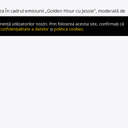
 În cadrul emisiunii „Golden Hour cu Jessie”, moderată de
d FM, Andrei Diaconu, consultant spiritual, a vorbit despre
ță utilizatorilor noștri. Prin folosirea acestui site, confirmați că
a ce să ne așteptăm de la noul an? Ce ritualuri să facem ca
 confidențialitate a datelor
și
politica cookies
.
n viața noastră? Toate acestea au fost dezvăluite […]