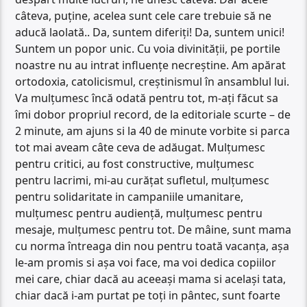
câteva, puține, acelea sunt cele care trebuie să ne
aducă laolată.. Da, suntem diferiți! Da, suntem unici!
Suntem un popor unic. Cu voia divinității, pe portile
noastre nu au intrat influențe necreștine. Am apărat
ortodoxia, catolicismul, creștinismul în ansamblul lui.
Va mulțumesc încă odată pentru tot, m-ați făcut sa
îmi dobor propriul record, de la editoriale scurte – de
2 minute, am ajuns si la 40 de minute vorbite si parca
tot mai aveam câte ceva de adăugat. Mulțumesc
pentru critici, au fost constructive, mulțumesc
pentru lacrimi, mi-au curățat sufletul, mulțumesc
pentru solidaritate in campaniile umanitare,
mulțumesc pentru audiență, mulțumesc pentru
mesaje, mulțumesc pentru tot. De mâine, sunt mama
cu norma întreaga din nou pentru toată vacanța, așa
le-am promis si așa voi face, ma voi dedica copiilor
mei care, chiar dacă au aceeași mama si același tata,
chiar dacă i-am purtat pe toți in pântec, sunt foarte