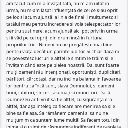
am făcut cum m-a învățat tata, nu m-am uitat in
urma, nu m-am lăsat influențată de cei ce s-au oprit
pe loc si acum ajunsă la linia de final ii mulțumesc si
tatălui meu pentru încredere si voia telespectatorilor
pentru sustinere, acum ajunsă aici pot privi in urma
si ii văd pe cei opriți din drum încă in furtuna
propriilor frici. Nimeni nu ne pregătește mai bine
pentru viața decât un parinte iubitor. Si chiar dacă ni
se povestesc lucrurile altfel le simțim le trăim si le
învățam când este pe pielea noastră. Da, sunt foarte
mulți oameni rău intenționați, oportuniști, duplicitari,
bârfitori, cârcotași, dar nu înclina balanța in favoarea
lor pentru ca încă sunt, slava Domnului, si oameni
buni, iubitori, sinceri, asumați si muncitori. Dacă
Dumnezeu ar fi vrut sa fie altfel, cu siguranța era
altfel, dar așa inteleg ca fiecare are menirea sa și e
bine sa fie așa. Sa rămânem oameni si sa nu ne
mulțumim ca suntem lume multă! Sa facem totul din
inima si cu simt de răspundere indiferent de rasplata