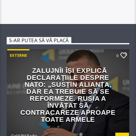
S-AR PUTEA SĂ VĂ PLACĂ
EXTERNE
0
ZALUJNÎI ÎȘI EXPLICĂ
DECLARAȚIILE DESPRE
NATO: „SUSȚIN ALIANȚA,
DAR EA TREBUIE SĂ SE
REFORMEZE. RUSIA A
ÎNVĂȚAT SĂ
CONTRACAREZE APROAPE
TOATE ARMELE
Gold FM Radio