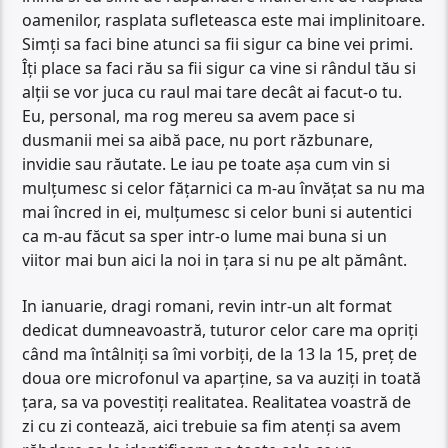
oamenilor, rasplata sufleteasca este mai implinitoare.
Simți sa faci bine atunci sa fii sigur ca bine vei primi.
Îți place sa faci rău sa fii sigur ca vine si rândul tău si
alții se vor juca cu raul mai tare decât ai facut-o tu.
Eu, personal, ma rog mereu sa avem pace si
dusmanii mei sa aibă pace, nu port răzbunare,
invidie sau răutate. Le iau pe toate așa cum vin si
mulțumesc si celor fățarnici ca m-au învățat sa nu ma
mai încred in ei, mulțumesc si celor buni si autentici
ca m-au făcut sa sper intr-o lume mai buna si un
viitor mai bun aici la noi in țara si nu pe alt pământ.
In ianuarie, dragi romani, revin intr-un alt format
dedicat dumneavoastră, tuturor celor care ma opriți
când ma întâlniți sa îmi vorbiți, de la 13 la 15, preț de
doua ore microfonul va aparține, sa va auziți in toată
țara, sa va povestiți realitatea. Realitatea voastră de
zi cu zi contează, aici trebuie sa fim atenți sa avem