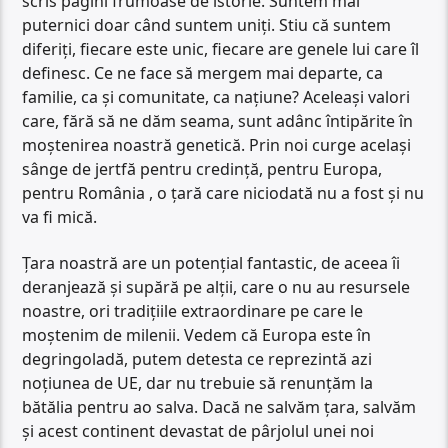
scris pagini frumoase de istorie. Suntem mai
puternici doar când suntem uniți. Stiu că suntem
diferiți, fiecare este unic, fiecare are genele lui care îl
definesc. Ce ne face să mergem mai departe, ca
familie, ca și comunitate, ca națiune? Aceleași valori
care, fără să ne dăm seama, sunt adânc întipărite în
moștenirea noastră genetică. Prin noi curge același
sânge de jertfă pentru credință, pentru Europa,
pentru România , o țară care niciodată nu a fost și nu
va fi mică.
Țara noastră are un potențial fantastic, de aceea îi
deranjează și supără pe alții, care o nu au resursele
noastre, ori tradițiile extraordinare pe care le
moștenim de milenii. Vedem că Europa este în
degringoladă, putem detesta ce reprezintă azi
noțiunea de UE, dar nu trebuie să renunțăm la
bătălia pentru ao salva. Dacă ne salvăm țara, salvăm
și acest continent devastat de pârjolul unei noi