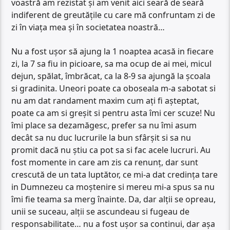
voastră am rezistat și am venit aici seară de seară
indiferent de greutățile cu care mă confruntam zi de
zi în viața mea și în societatea noastră…
Nu a fost ușor să ajung la 1 noaptea acasă in fiecare
zi, la 7 sa fiu in picioare, sa ma ocup de ai mei, micul
dejun, spălat, îmbrăcat, ca la 8-9 sa ajungă la școala
si gradinita. Uneori poate ca oboseala m-a sabotat si
nu am dat randament maxim cum ați fi așteptat,
poate ca am si greșit si pentru asta îmi cer scuze! Nu
îmi place sa dezamăgesc, prefer sa nu îmi asum
decât sa nu duc lucrurile la bun sfârșit si sa nu
promit dacă nu știu ca pot sa si fac acele lucruri. Au
fost momente in care am zis ca renunț, dar sunt
crescută de un tata luptător, ce mi-a dat credința tare
in Dumnezeu ca moștenire si mereu mi-a spus sa nu
îmi fie teama sa merg înainte. Da, dar alții se opreau,
unii se suceau, alții se ascundeau si fugeau de
responsabilitate… nu a fost ușor sa continui, dar așa