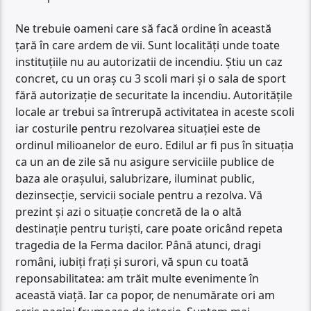
Ne trebuie oameni care să facă ordine în această
țară în care ardem de vii. Sunt localități unde toate
instituțiile nu au autorizatii de incendiu. Știu un caz
concret, cu un oraș cu 3 scoli mari și o sala de sport
fără autorizație de securitate la incendiu. Autoritățile
locale ar trebui sa întrerupă activitatea in aceste scoli
iar costurile pentru rezolvarea situației este de
ordinul milioanelor de euro. Edilul ar fi pus în situația
ca un an de zile să nu asigure serviciile publice de
baza ale orașului, salubrizare, iluminat public,
dezinsecție, servicii sociale pentru a rezolva. Vă
prezint și azi o situație concretă de la o altă
destinație pentru turiști, care poate oricând repeta
tragedia de la Ferma dacilor. Până atunci, dragi
români, iubiți frați și surori, vă spun cu toată
reponsabilitatea: am trăit multe evenimente în
această viață. Iar ca popor, de nenumărate ori am