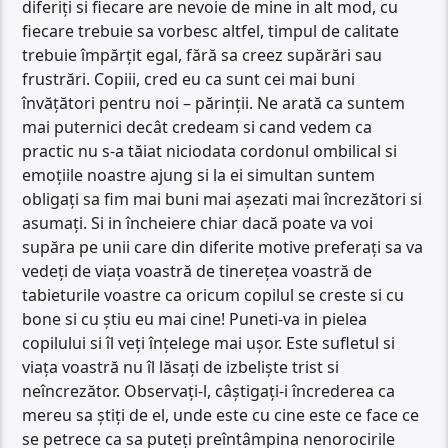
diferiți si fiecare are nevoie de mine in alt mod, cu
fiecare trebuie sa vorbesc altfel, timpul de calitate
trebuie împărțit egal, fără sa creez supărări sau
frustrări. Copiii, cred eu ca sunt cei mai buni
învățători pentru noi – părinții. Ne arată ca suntem
mai puternici decât credeam si cand vedem ca
practic nu s-a tăiat niciodata cordonul ombilical si
emoțiile noastre ajung si la ei simultan suntem
obligați sa fim mai buni mai așezati mai încrezători si
asumați. Si in încheiere chiar dacă poate va voi
supăra pe unii care din diferite motive preferați sa va
vedeți de viața voastră de tinerețea voastră de
tabieturile voastre ca oricum copilul se creste si cu
bone si cu știu eu mai cine! Puneti-va in pielea
copilului si îl veți înțelege mai ușor. Este sufletul si
viața voastră nu îl lăsați de izbeliște trist si
neîncrezător. Observați-l, câștigați-i încrederea ca
mereu sa știți de el, unde este cu cine este ce face ce
se petrece ca sa puteți preîntâmpina nenorocirile