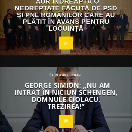
AUR ÎNDREAPTĂ O
NEDREPTATE FĂCUTĂ DE PSD
ȘI PNL ROMÂNILOR CARE AU
PLĂTIT ÎN AVANS PENTRU
LOCUINȚĂ
ȘTIREA ANTERIOARE
GEORGE SIMION: „NU AM
INTRAT ÎN NICIUN SCHENGEN,
DOMNULE CIOLACU.
TREZIREA!”