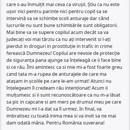
care s-au înmulțit mai ceva ca virușii. Știu ca nu este
ușor nici pentru parinte nici pentru copil sa se
intervină sa se schimbe scoli anturaje dar când
lucrurile nu sunt bune schimbările sunt obligatorii.
Mai bine sa se supere copilul acum decât sa va
judecați voi mai târziu ca nu ați intervenit si l-ați
pierdut in droguri in prostituție in trafic in crime
ferească Dumnezeu! Copilul are nevoie de protecție
de siguranța pana ajunge sa înțeleagă ce ii face bine
si ce rău. Îmi amintesc ca si mie mi-a fost foarte greu
cand tata m-a rupea de anturajele de care ma
atașam in școlile pe care le-am urmat! Atunci nu
înțelegeam îl credeam rău intenționat! Acum ii
mulțumesc si ii sunt recunoscătoare ca nu m-a lăsat
sa pic in capcane si am mers pe drumul meu pe care
Dumnezeu mi l-a dat sa îl urmez. In final, va
imbratisez cu toată inima mea si va invit sa ne mai
dam odată mâna. Pentru România suverana!