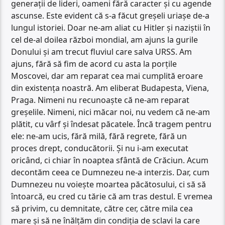
generații de lideri, oameni fără caracter și cu agende
ascunse. Este evident că s-a făcut greșeli uriașe de-a
lungul istoriei. Doar ne-am aliat cu Hitler și naziștii în
cel de-al doilea război mondial, am ajuns la gurile
Donului și am trecut fluviul care salva URSS. Am
ajuns, fără să fim de acord cu asta la porțile
Moscovei, dar am reparat cea mai cumplită eroare
din existența noastră. Am eliberat Budapesta, Viena,
Praga. Nimeni nu recunoaște că ne-am reparat
greșelile. Nimeni, nici măcar noi, nu vedem că ne-am
plătit, cu vârf și îndesat păcatele. Încă tragem pentru
ele: ne-am ucis, fără milă, fără regrete, fără un
proces drept, conducătorii. Și nu i-am executat
oricând, ci chiar în noaptea sfântă de Crăciun. Acum
decontăm ceea ce Dumnezeu ne-a interzis. Dar, cum
Dumnezeu nu voiește moartea păcătosului, ci să să
întoarcă, eu cred cu tărie că am tras destul. E vremea
să privim, cu demnitate, către cer, către mila cea
mare și să ne înălțăm din condiția de sclavi la care