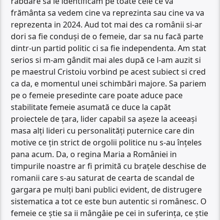
răbdare sa le identificam pe toate cele ce va
frământa sa vedem cine va reprezinta sau cine va va
reprezenta in 2024. Aud tot mai des ca românii si-ar
dori sa fie conduși de o femeie, dar sa nu facă parte
dintr-un partid politic ci sa fie independenta. Am stat
serios si m-am gândit mai ales după ce l-am auzit si
pe maestrul Cristoiu vorbind pe acest subiect si cred
ca da, e momentul unei schimbări majore. Sa pariem
pe o femeie presedinte care poate aduce pace
stabilitate femeie asumată ce duce la capăt
proiectele de țara, lider capabil sa așeze la aceeași
masa alți lideri cu personalități puternice care din
motive ce țin strict de orgolii politice nu s-au înțeles
pana acum. Da, o regina Maria a României in
timpurile noastre ar fi primită cu brațele deschise de
romanii care s-au saturat de cearta de scandal de
gargara pe mulți bani publici evident, de distrugere
sistematica a tot ce este bun autentic si românesc. O
femeie ce știe sa ii mângâie pe cei in suferința, ce știe