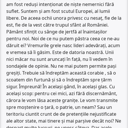
am fost reduși intenționat de niște nemernici fără
suflet. Suntem și am fost scutul Europei, al lumii
libere. De aceea ochii unora privesc cu nesaț, fie de la
est, fie de la vest către trupul sfânt al României.
Pământ sfințit cu sânge de jertfă al înaintașilor
pentru noi. Noi de ce nu putem păstra ceea ce ne-au
dăruit ei? Vremurile grele nasc lideri adevărați, acum
e vremea să îi găsim. Este de datoria noastră. Unii
nici măcar nu sunt aruncați în față, nu îi vedem în
sondajele de opinie. Nu ne mai putem permite pași
greșiți. Trebuie să îndreptăm această corabie , să o
scoatem din furtună și să o îndreptăm spre țărm
sigur. Împreună! În același gând, în același glas. Cu
același scop: pentru cei mici, azi fără discernământ,
cărora le vom lăsa aceste granițe. Le vom transmite
spre moștenire o țară, o patrie, un neam? Sau un
teritoriu ciuntit crunt de de pretențiile nejustificate
ale altor state, mai tinere și mai parșive decât noi? Ne
despart multe lucruri, ne unesc câteva. Dar acele