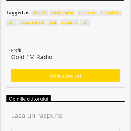
Tagged as
alegeri
cozmin gusa
GOLD FM
liviu alexa
pnl
prezidentiale
psd
romania
usr
Profil
Gold FM Radio
Arhiva postari
Opiniile cititorului
Lasa un raspuns