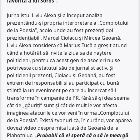
favorită a lui Soros”.
Jurnalistul Liviu Alexa și-a început analiza
prezentându-și propria interpretare a „Complotului
de la Poesia”, acolo unde au fost prezenți doi
prezidențiabili, Marcel Ciolacu și Mircea Geoană.
Liviu Alexa consideră că Marius Tucă a greșit atunci
când a hotărât să invite la ziua sa de naștere
politicieni, pentru că acest gen de asocieri nu se
potrivește cu statutul său de jurnalist activ. Și
politicienii prezenți, Ciolacu și Geoană, au fost
extrem de iresponsabili și au participat cu bună
știință la un eveniment pe care au încercat să-l
transforme în campanie de PR, fără să-și dea seama
cât de „găuriți” sunt și cât de mult le vor afecta
imaginea atacurile ce vor veni în urma „Complotului
de la Poesia”. Există zvonuri că, în curând, vor apărea
dovezi video despre mita luată de Geoană de la
Plahotniuc. „
Probabil că ei speră că o să le meargă