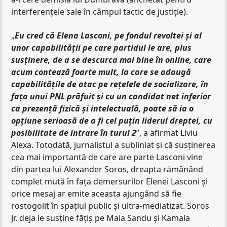
interferențele sale în câmpul tactic de justiție).
„
Eu cred că Elena Lasconi, pe fondul revoltei și al
unor capabilității pe care partidul le are, plus
susținere, de a se descurca mai bine în online, care
acum contează foarte mult, la care se adaugă
capabilitățile de atac pe rețelele de socializare, în
fața unui PNL prăfuit și cu un candidat net inferior
ca prezență fizică și intelectuală, poate să ia o
opțiune serioasă de a fi cel puțin liderul dreptei, cu
posibilitate de intrare în turul 2
”, a afirmat Liviu
Alexa. Totodată, jurnalistul a subliniat și că susținerea
cea mai importantă de care are parte Lasconi vine
din partea lui Alexander Soros, dreapta rămânând
complet mută în fața demersurilor Elenei Lasconi și
orice mesaj ar emite aceasta ajungând să fie
rostogolit în spațiul public și ultra-mediatizat. Soros
Jr. deja le susține fățiș pe Maia Sandu și Kamala