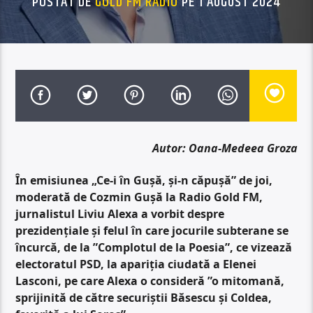
POSTAT DE
GOLD FM RADIO
PE 1 AUGUST 2024
Autor: Oana-Medeea Groza
În emisiunea „Ce-i în Gușă, și-n căpușă” de joi,
moderată de Cozmin Gușă la Radio Gold FM,
jurnalistul Liviu Alexa a vorbit despre
prezidențiale și felul în care jocurile subterane se
încurcă, de la ”Complotul de la Poesia”, ce vizează
electoratul PSD, la apariția ciudată a Elenei
Lasconi, pe care Alexa o consideră ”o mitomană,
sprijinită de către securiștii Băsescu și Coldea,