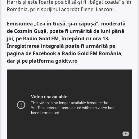
Harris și este foarte posibil să-și fi „băgat coada” și în
România, prin sprijinul acordat Elenei Lasconi.
Emisiunea „Ce-i în Gușă, și-n căpușă”, moderată
de Cozmin Gușă, poate fi urmărită de luni până
joi, pe Radio Gold FM, începând cu ora 13.
Înregistrarea integrală poate fi urmărită pe
pagina de Facebook a Radio Gold FM România,
dar și pe platforma goldtv.ro