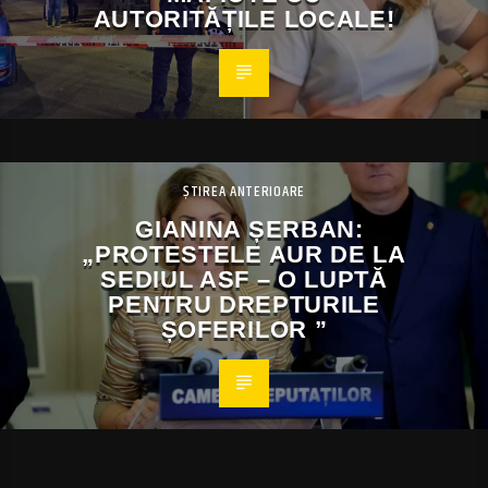
AUTORITĂȚILE LOCALE!
ȘTIREA ANTERIOARE
GIANINA ȘERBAN:
„PROTESTELE AUR DE LA
SEDIUL ASF – O LUPTĂ
PENTRU DREPTURILE
ȘOFERILOR ”