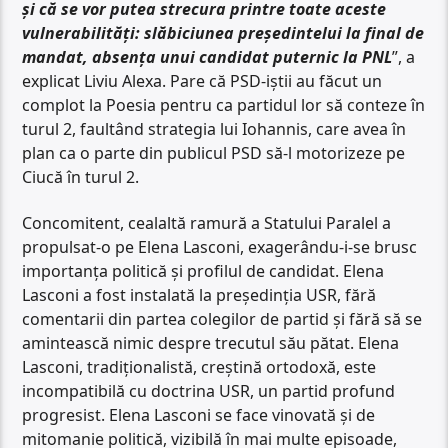
și că se vor putea strecura printre toate aceste
vulnerabilități: slăbiciunea președintelui la final de
mandat, absența unui candidat puternic la PNL
”, a
explicat Liviu Alexa. Pare că PSD-iștii au făcut un
complot la Poesia pentru ca partidul lor să conteze în
turul 2, faultând strategia lui Iohannis, care avea în
plan ca o parte din publicul PSD să-l motorizeze pe
Ciucă în turul 2.
Concomitent, cealaltă ramură a Statului Paralel a
propulsat-o pe Elena Lasconi, exagerându-i-se brusc
importanța politică și profilul de candidat. Elena
Lasconi a fost instalată la președinția USR, fără
comentarii din partea colegilor de partid și fără să se
amintească nimic despre trecutul său pătat. Elena
Lasconi, tradiționalistă, creștină ortodoxă, este
incompatibilă cu doctrina USR, un partid profund
progresist. Elena Lasconi se face vinovată și de
mitomanie politică, vizibilă în mai multe episoade,