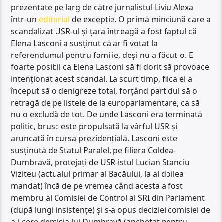
prezentate pe larg de către jurnalistul Liviu Alexa
într-un
editorial
de excepție. O primă minciună care a
scandalizat USR-ul și țara întreagă a fost faptul că
Elena Lasconi a susținut că ar fi votat la
referendumul pentru familie, deși nu a făcut-o. E
foarte posibil ca Elena Lasconi să fi dorit să provoace
intenționat acest scandal. La scurt timp, fiica ei a
început să o denigreze total, forțând partidul să o
retragă de pe listele de la europarlamentare, ca să
nu o excludă de tot. De unde Lasconi era terminată
politic, brusc este propulsată la vârful USR și
aruncată în cursa prezidențială. Lasconi este
susținută de Statul Paralel, pe filiera Coldea-
Dumbravă, protejați de USR-istul Lucian Stanciu
Viziteu (actualul primar al Bacăului, la al doilea
mandat) încă de pe vremea când acesta a fost
membru al Comisiei de Control al SRI din Parlament
(după lungi insistențe) și s-a opus deciziei comisiei de
a-i cere demisia lui Dumbravă (anchetat pentru