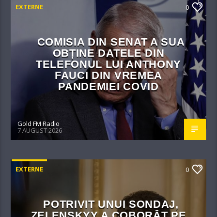
EXTERNE
0
COMISIA DIN SENAT A SUA
OBȚINE DATELE DIN
TELEFONUL LUI ANTHONY
FAUCI DIN VREMEA
PANDEMIEI COVID
Gold FM Radio
7 AUGUST 2026
EXTERNE
0
POTRIVIT UNUI SONDAJ,
ZELENSKYY A COBORÂT PE