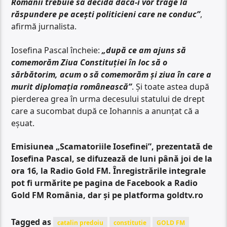
Românii trebuie să decidă dacă-i vor trage la
răspundere pe acești politicieni care ne conduc”
,
afirmă jurnalista.
Iosefina Pascal încheie:
„după ce am ajuns să
comemorăm Ziua Constituției în loc să o
sărbătorim, acum o să comemorăm și ziua în care a
murit diplomația românească”
. Și toate astea după
pierderea grea în urma decesului statului de drept
care a sucombat după ce Iohannis a anunțat că a
eșuat.
Emisiunea „Scamatoriile Iosefinei”, prezentată de
Iosefina Pascal, se difuzează de luni până joi de la
ora 16, la Radio Gold FM. Înregistrările integrale
pot fi urmărite pe pagina de Facebook a Radio
Gold FM România, dar și pe platforma goldtv.ro
Tagged as
catalin predoiu
constitutie
GOLD FM