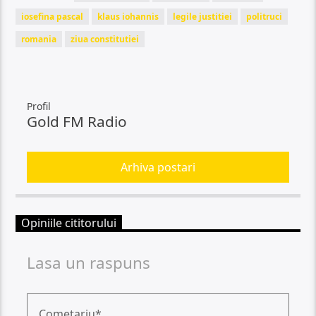
iosefina pascal
klaus iohannis
legile justitiei
politruci
romania
ziua constitutiei
Profil
Gold FM Radio
Arhiva postari
Opiniile cititorului
Lasa un raspuns