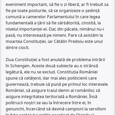
eveniment important, să fie o zi liberă, ar fi trebuit sa
fie pe toate posturile, să se organizeze o ședință
comună a camerelor Parlamentului în care legea
fundamentală a țării să fie sărbătorită, cinstită, la
nivelul importanței ei. Dar, din păcate, nimănui nu-i
pasă, nu interesează pe nimeni. Pare că asistăm la
moartea Constituției, iar Cătălin Predoiu este unul
dintre ciocli.
Ziua Constituției a fost anulată de problema intrării
în Schengen. Aceste două subiecte au o strânsă
legătură, ele nu se exclud. Constituția României
spune că cetățenii, dar mai ales politicienii care
guvernează, trebuie să pună pe primul loc interesele
României, să asigure traiul demn al românilor, să
asigure integritatea teritorială a României. Însă
politrucii noștri se iau la întrecere între ei, în
genunchi, încercând să devină campioni la servilism
în fața șantajului politic practicat de Olanda și