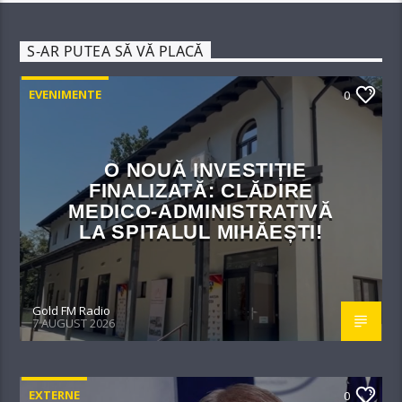
S-AR PUTEA SĂ VĂ PLACĂ
EVENIMENTE
0
O NOUĂ INVESTIȚIE
FINALIZATĂ: CLĂDIRE
MEDICO-ADMINISTRATIVĂ
LA SPITALUL MIHĂEȘTI!​
Gold FM Radio
7 AUGUST 2026
EXTERNE
0