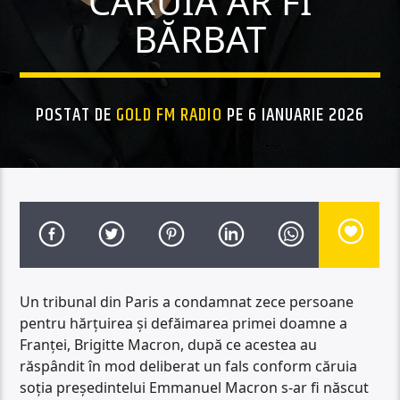
CĂRUIA AR FI
BĂRBAT
POSTAT DE
GOLD FM RADIO
PE 6 IANUARIE 2026
Un tribunal din Paris a condamnat zece persoane
pentru hărțuirea și defăimarea primei doamne a
Franței, Brigitte Macron, după ce acestea au
răspândit în mod deliberat un fals conform căruia
soția președintelui Emmanuel Macron s-ar fi născut