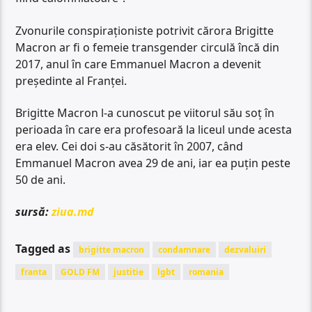
Zvonurile conspiraționiste potrivit cărora Brigitte
Macron ar fi o femeie transgender circulă încă din
2017, anul în care Emmanuel Macron a devenit
președinte al Franței.
Brigitte Macron l-a cunoscut pe viitorul său soț în
perioada în care era profesoară la liceul unde acesta
era elev. Cei doi s-au căsătorit în 2007, când
Emmanuel Macron avea 29 de ani, iar ea puțin peste
50 de ani.
sursă:
ziua.md
Tagged as
brigitte macron
condamnare
dezvaluiri
franta
GOLD FM
justitie
lgbt
romania