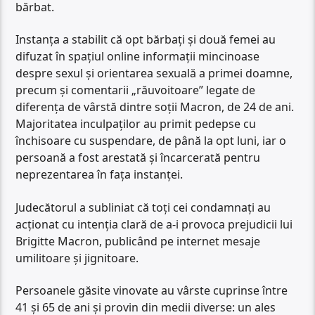
bărbat.
Instanța a stabilit că opt bărbați și două femei au
difuzat în spațiul online informații mincinoase
despre sexul și orientarea sexuală a primei doamne,
precum și comentarii „răuvoitoare” legate de
diferența de vârstă dintre soții Macron, de 24 de ani.
Majoritatea inculpaților au primit pedepse cu
închisoare cu suspendare, de până la opt luni, iar o
persoană a fost arestată și încarcerată pentru
neprezentarea în fața instanței.
Judecătorul a subliniat că toți cei condamnați au
acționat cu intenția clară de a-i provoca prejudicii lui
Brigitte Macron, publicând pe internet mesaje
umilitoare și jignitoare.
Persoanele găsite vinovate au vârste cuprinse între
41 și 65 de ani și provin din medii diverse: un ales