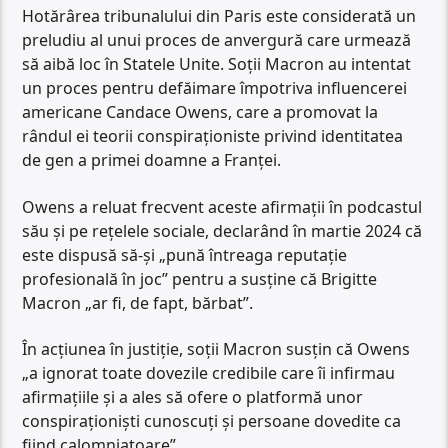
Hotărârea tribunalului din Paris este considerată un
preludiu al unui proces de anvergură care urmează
să aibă loc în Statele Unite. Soții Macron au intentat
un proces pentru defăimare împotriva influencerei
americane Candace Owens, care a promovat la
rândul ei teorii conspiraționiste privind identitatea
de gen a primei doamne a Franței.
Owens a reluat frecvent aceste afirmații în podcastul
său și pe rețelele sociale, declarând în martie 2024 că
este dispusă să-și „pună întreaga reputație
profesională în joc” pentru a susține că Brigitte
Macron „ar fi, de fapt, bărbat”.
În acțiunea în justiție, soții Macron susțin că Owens
„a ignorat toate dovezile credibile care îi infirmau
afirmațiile și a ales să ofere o platformă unor
conspiraționiști cunoscuți și persoane dovedite ca
fiind calomniatoare”.