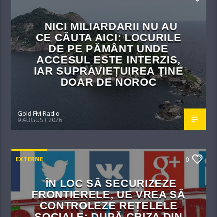
NICI MILIARDARII NU AU
CE CĂUTA AICI: LOCURILE
DE PE PĂMÂNT UNDE
ACCESUL ESTE INTERZIS,
IAR SUPRAVIEȚUIREA ȚINE
DOAR DE NOROC
Gold FM Radio
9 AUGUST 2026
EXTERNE
0
ÎN LOC SĂ SECURIZEZE
FRONTIERELE, UE VREA SĂ
CONTROLEZE REȚELELE
SOCIALE: DUPĂ CRIZA DIN