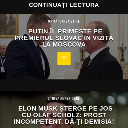
CONTINUAȚI LECTURA
URMĂTOAREA ȘTIRE
PUTIN ÎL PRIMEȘTE PE
PREMIERUL SLOVAC ÎN VIZITĂ
LA MOSCOVA
ȘTIREA ANTERIOARE
ELON MUSK ȘTERGE PE JOS
CU OLAF SCHOLZ: PROST
INCOMPETENT, DĂ-ȚI DEMISIA!