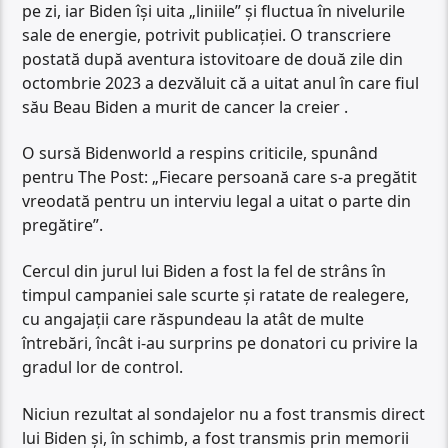
pe zi, iar Biden își uita „liniile” și fluctua în nivelurile
sale de energie, potrivit publicației. O transcriere
postată după aventura istovitoare de două zile din
octombrie 2023 a dezvăluit că a uitat anul în care fiul
său Beau Biden a murit de cancer la creier .
O sursă Bidenworld a respins criticile, spunând
pentru The Post: „Fiecare persoană care s-a pregătit
vreodată pentru un interviu legal a uitat o parte din
pregătire”.
Cercul din jurul lui Biden a fost la fel de strâns în
timpul campaniei sale scurte și ratate de realegere,
cu angajații care răspundeau la atât de multe
întrebări, încât i-au surprins pe donatori cu privire la
gradul lor de control.
Niciun rezultat al sondajelor nu a fost transmis direct
lui Biden și, în schimb, a fost transmis prin memorii