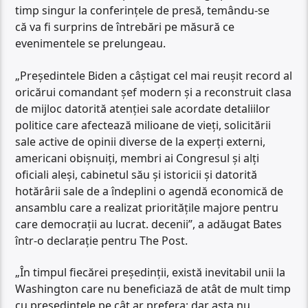
timp singur la conferințele de presă, temându-se
că va fi surprins de întrebări pe măsură ce
evenimentele se prelungeau.
„Președintele Biden a câștigat cel mai reușit record al
oricărui comandant șef modern și a reconstruit clasa
de mijloc datorită atenției sale acordate detaliilor
politice care afectează milioane de vieți, solicitării
sale active de opinii diverse de la experți externi,
americani obișnuiți, membri ai Congresul și alți
oficiali aleși, cabinetul său și istoricii și datorită
hotărârii sale de a îndeplini o agendă economică de
ansamblu care a realizat prioritățile majore pentru
care democrații au lucrat. decenii”, a adăugat Bates
într-o declarație pentru The Post.
„În timpul fiecărei președinții, există inevitabil unii la
Washington care nu beneficiază de atât de mult timp
cu președintele pe cât ar prefera; dar asta nu