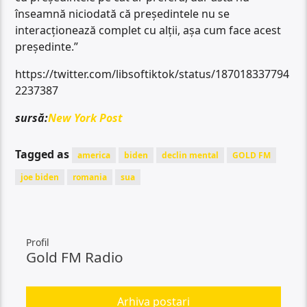
înseamnă niciodată că președintele nu se
interacționează complet cu alții, așa cum face acest
președinte.”
https://twitter.com/libsoftiktok/status/187018337794
2237387
sursă:
New York Post
Tagged as
america
biden
declin mental
GOLD FM
joe biden
romania
sua
Profil
Gold FM Radio
Arhiva postari