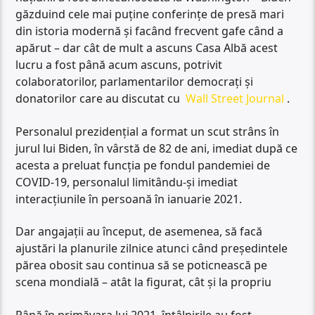
găzduind cele mai puține conferințe de presă mari
din istoria modernă și facând frecvent gafe când a
apărut – dar cât de mult a ascuns Casa Albă acest
lucru a fost până acum ascuns, potrivit
colaboratorilor, parlamentarilor democrați și
donatorilor care au discutat cu
Wall Street Journal
.
Personalul prezidențial a format un scut strâns în
jurul lui Biden, în vârstă de 82 de ani, imediat după ce
acesta a preluat funcția pe fondul pandemiei de
COVID-19, personalul limitându-și imediat
interacțiunile în persoană în ianuarie 2021.
Dar angajații au început, de asemenea, să facă
ajustări la planurile zilnice atunci când președintele
părea obosit sau continua să se poticnească pe
scena mondială – atât la figurat, cât și la propriu
Până în primăvara lui 2021, întâlnirile au fost