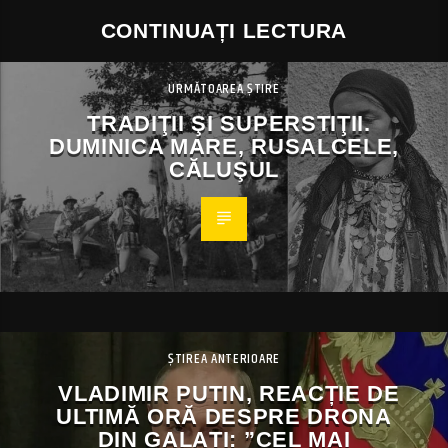
CONTINUAȚI LECTURA
URMĂTOAREA ȘTIRE
TRADIŢII ŞI SUPERSTIŢII.
DUMINICA MARE, RUSALCELE,
CĂLUŞUL
ȘTIREA ANTERIOARE
VLADIMIR PUTIN, REACȚIE DE
ULTIMĂ ORĂ DESPRE DRONA
DIN GALAȚI: ”CEL MAI