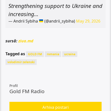
Strengthening support to Ukraine and
increasing…
— Andrii Sybiha
(@andrii_sybiha)
May 29, 2026
sursă:
ziua.md
Tagged as
GOLD FM
romania
ucraina
volodimir zelenski
Profil
Gold FM Radio
Arhiva postari