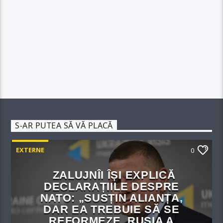
S-AR PUTEA SĂ VĂ PLACĂ
EXTERNE
0
ZALUJNÎI ÎȘI EXPLICĂ
DECLARAȚIILE DESPRE
NATO: „SUSȚIN ALIANȚA,
DAR EA TREBUIE SĂ SE
REFORMEZE. RUSIA A