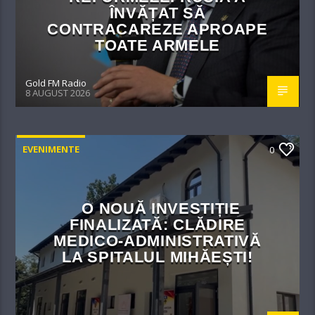
ÎNVĂȚAT SĂ
CONTRACAREZE APROAPE
TOATE ARMELE
Gold FM Radio
8 AUGUST 2026
EVENIMENTE
0
O NOUĂ INVESTIȚIE
FINALIZATĂ: CLĂDIRE
MEDICO-ADMINISTRATIVĂ
LA SPITALUL MIHĂEȘTI!​