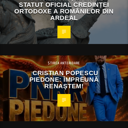
STATUT OFICIAL CREDINȚEI
ORTODOXE A ROMÂNILOR DIN
ARDEAL
ȘTIREA ANTERIOARE
CRISTIAN POPESCU
PIEDONE: ÎMPREUNĂ
RENAȘTEM!