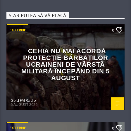
S-AR PUTEA SĂ VĂ PLACĂ
EXTERNE
0
CEHIA NU MAI ACORDĂ
PROTECȚIE BĂRBAȚILOR
UCRAINENI DE VÂRSTĂ
MILITARĂ ÎNCEPÂND DIN 5
AUGUST
Gold FM Radio
6 AUGUST 2026
EXTERNE
0