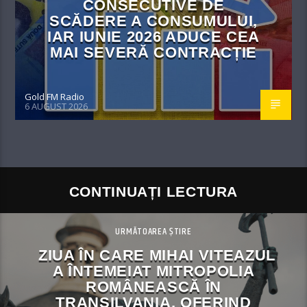
CONSECUTIVE DE
SCĂDERE A CONSUMULUI,
IAR IUNIE 2026 ADUCE CEA
MAI SEVERĂ CONTRACȚIE
Gold FM Radio
6 AUGUST 2026
CONTINUAȚI LECTURA
URMĂTOAREA ȘTIRE
ZIUA ÎN CARE MIHAI VITEAZUL
A ÎNTEMEIAT MITROPOLIA
ROMÂNEASCĂ ÎN
TRANSILVANIA, OFERIND