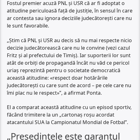
Fostul premier acuză PNL și USR că ar fi adoptat o
atitudine periculoasă față de justiție, în sensul în care
ar contesta sau ignora deciziile judecătorești care nu
le sunt favorabile.
„Știm că PNL și USR au decis să nu mai respecte nicio
decizie judecătorească care nu le convine (vezi cazul
Fritz și al prefectului de Timiș). Iar suporterii lor sunt
atât de orbiți de propagandă încât nu văd ce pericol
uriaș reprezintă pentru o societate democratică
această atitudine: «respect doar hotărârile
judecătorești cu care sunt de acord – pe cele care nu
îmi plac nu le respect»”, a afirmat Ponta.
El a comparat această atitudine cu un episod sportiv,
făcând trimitere la un „cartonaș roșu acordat
atacantului SUA la Campionatul Mondial de Fotbal”.
„Președintele este garantul