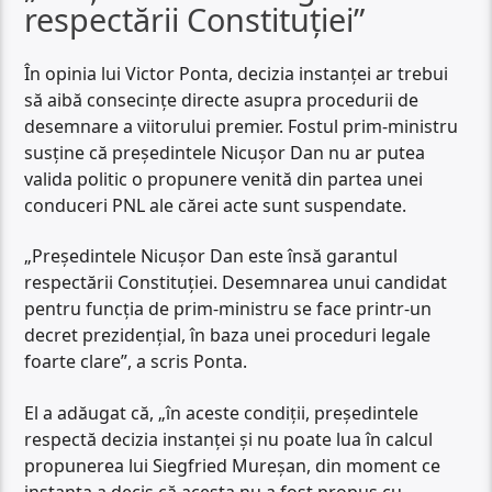
respectării Constituției”
În opinia lui Victor Ponta, decizia instanței ar trebui
să aibă consecințe directe asupra procedurii de
desemnare a viitorului premier. Fostul prim-ministru
susține că președintele Nicușor Dan nu ar putea
valida politic o propunere venită din partea unei
conduceri PNL ale cărei acte sunt suspendate.
„Președintele Nicușor Dan este însă garantul
respectării Constituției. Desemnarea unui candidat
pentru funcția de prim-ministru se face printr-un
decret prezidențial, în baza unei proceduri legale
foarte clare”, a scris Ponta.
El a adăugat că, „în aceste condiții, președintele
respectă decizia instanței și nu poate lua în calcul
propunerea lui Siegfried Mureșan, din moment ce
instanța a decis că acesta nu a fost propus cu