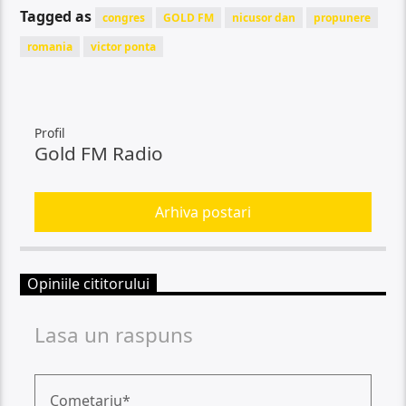
Tagged as
congres
GOLD FM
nicusor dan
propunere
romania
victor ponta
Profil
Gold FM Radio
Arhiva postari
Opiniile cititorului
Lasa un raspuns