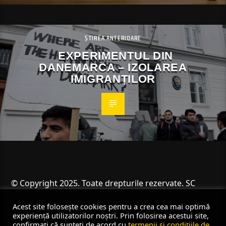
ȘTIREA ANTERIOARE
EXPERIMENTUL DIN
DANEMARCA – IZOLAREA
IMIGRANȚILOR
© Copyright 2025. Toate drepturile rezervate. SC
Angus Resources SRL
Acest site folosește cookies pentru a crea cea mai optimă
experiență utilizatorilor noștri. Prin folosirea acestui site,
confirmați că sunteți de acord cu
termenii și condițiile de