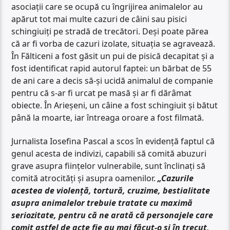
asociații care se ocupă cu îngrijirea animalelor au
apărut tot mai multe cazuri de câini sau pisici
schingiuiți pe stradă de trecători. Deși poate părea
că ar fi vorba de cazuri izolate, situația se agravează.
În Fălticeni a fost găsit un pui de pisică decapitat și a
fost identificat rapid autorul faptei: un bărbat de 55
de ani care a decis să-și ucidă animalul de companie
pentru că s-ar fi urcat pe masă și ar fi dărâmat
obiecte. În Arieșeni, un câine a fost schingiuit și bătut
până la moarte, iar întreaga oroare a fost filmată.
Jurnalista Iosefina Pascal a scos în evidență faptul că
genul acesta de indivizi, capabili să comită abuzuri
grave asupra ființelor vulnerabile, sunt înclinați să
comită atrocități și asupra oamenilor.
„Cazurile
acestea de violență, tortură, cruzime, bestialitate
asupra animalelor trebuie tratate cu maximă
seriozitate, pentru că ne arată că personajele care
comit astfel de acte fie au mai făcut-o și în trecut,