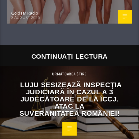
Gold FM Radio
8 AUGUST 2026
CONTINUAȚI LECTURA
URMĂTOAREA ȘTIRE
LUJU SESIZEAZĂ INSPECȚIA
JUDICIARĂ ÎN CAZUL A 3
JUDECĂTOARE DE LA ÎCCJ.
ATAC LA
SUVERANITATEA ROMÂNIEI!