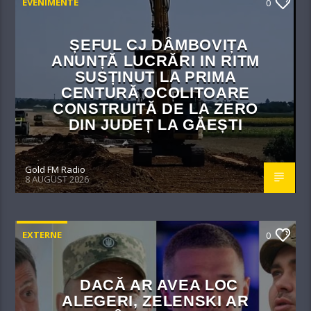
EVENIMENTE
0
ȘEFUL CJ DÂMBOVIȚA
ANUNȚĂ LUCRĂRI IN RITM
SUSȚINUT LA PRIMA
CENTURĂ OCOLITOARE
CONSTRUITĂ DE LA ZERO
DIN JUDEȚ LA GĂEȘTI
Gold FM Radio
8 AUGUST 2026
EXTERNE
0
DACĂ AR AVEA LOC
ALEGERI, ZELENSKI AR