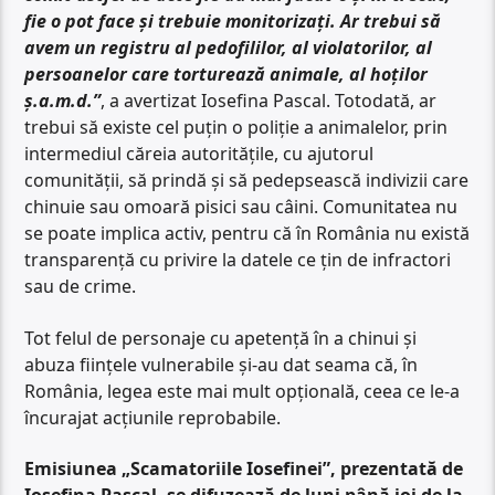
fie o pot face și trebuie monitorizați. Ar trebui să
avem un registru al pedofililor, al violatorilor, al
persoanelor care torturează animale, al hoților
ș.a.m.d.”
, a avertizat Iosefina Pascal. Totodată, ar
trebui să existe cel puțin o poliție a animalelor, prin
intermediul căreia autoritățile, cu ajutorul
comunității, să prindă și să pedepsească indivizii care
chinuie sau omoară pisici sau câini. Comunitatea nu
se poate implica activ, pentru că în România nu există
transparență cu privire la datele ce țin de infractori
sau de crime.
Tot felul de personaje cu apetență în a chinui și
abuza ființele vulnerabile și-au dat seama că, în
România, legea este mai mult opțională, ceea ce le-a
încurajat acțiunile reprobabile.
Emisiunea „Scamatoriile Iosefinei”, prezentată de
Iosefina Pascal, se difuzează de luni până joi de la