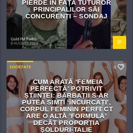
PIERDE ÎN FAȚA TUTUROR
PRINCIPALILOR SĂI
CONCURENȚI – SONDAJ
Gold FM Radio
8 AUGUST 2026
SOCIETATE
0
CUM ARATĂ ‘FEMEIA
PERFECTĂ’ POTRIVIT
ȘTIINȚEI: BĂRBAȚII S-AR
PUTEA SIMȚI ‘ÎNCURCAȚI’,
CORPUL FEMININ PERFECT
ARE O ALTĂ ‘FORMULĂ’
DECÂT PROPORȚIA
ȘOLDURI-TALIE