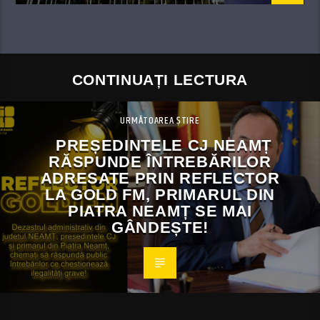
CONTINUAȚI LECTURA
URMĂTOAREA ȘTIRE
PREȘEDINTELE CJ NEAMȚ
RĂSPUNDE ÎNTREBĂRILOR
ADRESATE PRIN REFLECTOR
LA GOLD FM, PRIMARUL DIN
PIATRA NEAMȚ SE MAI
GÂNDEȘTE!