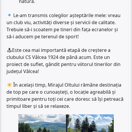
natură.
Le-am transmis colegilor așteptările mele: vreau
un club viu, activități diverse și servicii de calitate.
Trebuie să-i scoatem pe tineri din fața ecranelor și
să-i aducem pe terenul de sport!
Este cea mai importantă etapă de creștere a
clubului CS Vâlcea 1924 de până acum. Este un
proiect de suflet, gândit pentru viitorul tinerilor din
județul Vâlcea!
În același timp, Mirajul Oltului rămâne destinația
de top pe care o cunoașteți, o locație agreabilă și
primitoare pentru toți cei care doresc să își petreacă
timpul liber și să se relaxeze.