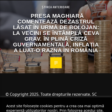
ȘTIREA ANTERIOARE
PRESA MAGHIARĂ
COMENTEAZĂ DEZASTRUL
LĂSAT ÎN URMĂ DE BOLOJAN:
LA VECINI SE ÎNTÂMPLĂ CEVA
GRAV. ÎN PLINĂ CRIZĂ
GUVERNAMENTALĂ, INFLAȚIA
A LUAT-O RAZNA ÎN ROMÂNIA
© Copyright 2025. Toate drepturile rezervate. SC
Angus Resources SRL
Acest site folosește cookies pentru a crea cea mai optimă
experiență utilizatorilor noștri. Prin folosirea acestui site,