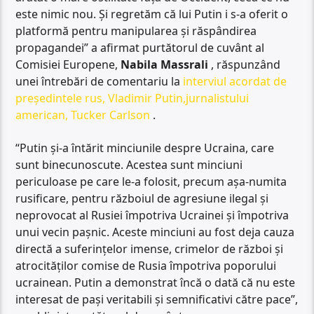
este nimic nou. Și regretăm că lui Putin i s-a oferit o
platformă pentru manipularea și răspândirea
propagandei” a afirmat purtătorul de cuvânt al
Comisiei Europene,
Nabila Massrali
, răspunzând
unei întrebări de comentariu la
interviul acordat de
președintele rus, Vladimir Putin,jurnalistului
american, Tucker Carlson
.
“Putin și-a întărit minciunile despre Ucraina, care
sunt binecunoscute. Acestea sunt minciuni
periculoase pe care le-a folosit, precum așa-numita
rusificare, pentru războiul de agresiune ilegal și
neprovocat al Rusiei împotriva Ucrainei și împotriva
unui vecin pașnic. Aceste minciuni au fost deja cauza
directă a suferințelor imense, crimelor de război și
atrocităților comise de Rusia împotriva poporului
ucrainean. Putin a demonstrat încă o dată că nu este
interesat de pași veritabili și semnificativi către pace”,