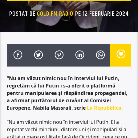
POSTAT DE
GOLD FM RADIO
PE 12 FEBRUARIE 2024
“Nu am văzut nimic nou în interviul lui Putin,
regretăm că lui Putin i s-a oferit o platformă
pentru manipularea și răspândirea propagandei,
a afirmat purtătorul de cuvânt al Comisiei
Europene, Nabila Massrali, scrie
La Repubblica
.
“Nu am văzut nimic nou în interviul lui Putin. El a
repetat vechi minciuni, distorsiuni și manipulări și a
arătat o mare ostilitate față de Occident, ceea ce nu