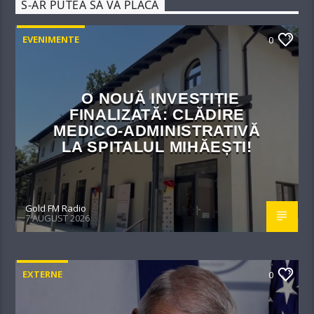
S-AR PUTEA SĂ VĂ PLACĂ
EVENIMENTE
0
O NOUĂ INVESTIȚIE
FINALIZATĂ: CLĂDIRE
MEDICO-ADMINISTRATIVĂ
LA SPITALUL MIHĂEȘTI!​
Gold FM Radio
7 AUGUST 2026
EXTERNE
0