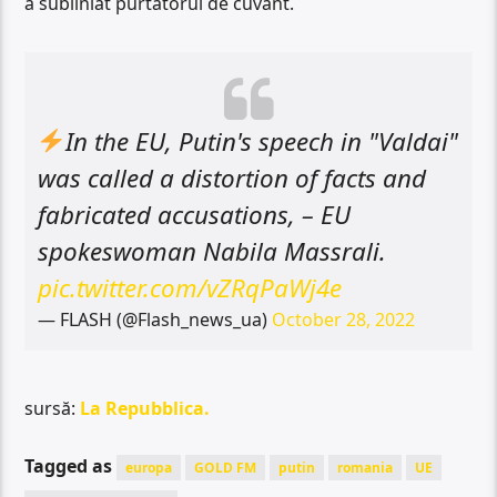
a subliniat purtătorul de cuvânt.
In the EU, Putin's speech in "Valdai"
was called a distortion of facts and
fabricated accusations, – EU
spokeswoman Nabila Massrali.
pic.twitter.com/vZRqPaWj4e
— FLASH (@Flash_news_ua)
October 28, 2022
sursă:
La Repubblica.
Tagged as
europa
GOLD FM
putin
romania
UE