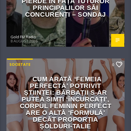
PIERDE ÎN FAȚA TUTUROR
PRINCIPALILOR SĂI
CONCURENȚI – SONDAJ
Gold FM Radio
8 AUGUST 2026
SOCIETATE
0
CUM ARATĂ ‘FEMEIA
PERFECTĂ’ POTRIVIT
ȘTIINȚEI: BĂRBAȚII S-AR
PUTEA SIMȚI ‘ÎNCURCAȚI’,
CORPUL FEMININ PERFECT
ARE O ALTĂ ‘FORMULĂ’
DECÂT PROPORȚIA
ȘOLDURI-TALIE