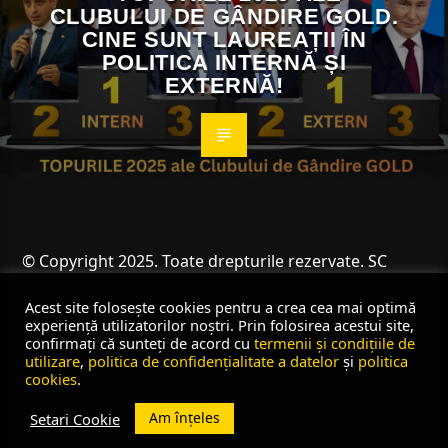
CLUBULUI DE GÂNDIRE GOLD.
CINE SUNT LAUREAȚII ÎN
POLITICA INTERNĂ ȘI
EXTERNĂ!
© Copyright 2025. Toate drepturile rezervate. SC
Angus Resources SRL
Acest site folosește cookies pentru a crea cea mai optimă
experiență utilizatorilor noștri. Prin folosirea acestui site,
confirmați că sunteți de acord cu
termenii și condițiile de
utilizare
,
politica de confidențialitate a datelor
și
politica
cookies
.
Am înțeles
Setari Cookie