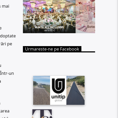
s mai
e
adoptate
rări pe
Urmareste-ne pe Facebook
u
 Într-un
a
n
tarea