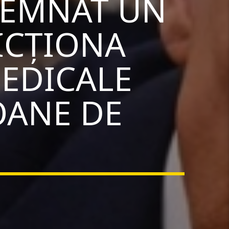
SEMNAT UN
ICȚIONA
MEDICALE
OANE DE