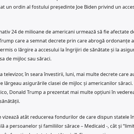
lat un ordin al fostului președinte Joe Biden privind un acce
mativ 24 de milioane de americani urmează să fie afectate d
d Trump care a semnat decrete prin care abrogă ordonanţe 
rmis o lărgire a accesului la îngrijiri de sănătate şi la asigu
sa de mijloc sau săraci.
televizor, în seara învestirii, luni, mai multe decrete care a
 lărgeau asigurările clasei de mijloc şi americanilor săraci.
itico, Donald Trump a prezentat mai multe opţiuni în vedere
sănătăţii.
 vizează atât reducerea fondurilor de care dispun statele î
ă a persoanelor şi familiilor sărace – Medicaid -, cât şi “limi