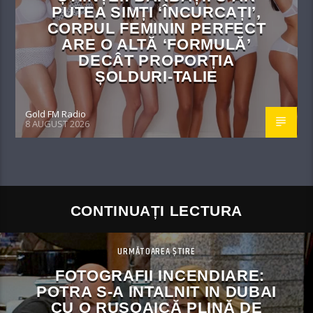
PUTEA SIMȚI ‘ÎNCURCAȚI’,
CORPUL FEMININ PERFECT
ARE O ALTĂ ‘FORMULĂ’
DECÂT PROPORȚIA
ȘOLDURI-TALIE
Gold FM Radio
8 AUGUST 2026
CONTINUAȚI LECTURA
URMĂTOAREA ȘTIRE
FOTOGRAFII INCENDIARE:
POTRA S-A INTALNIT IN DUBAI
CU O RUSOAICĂ PLINĂ DE