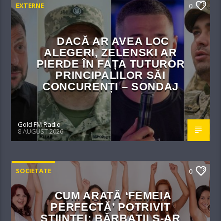
EXTERNE
0
DACĂ AR AVEA LOC
ALEGERI, ZELENSKI AR
PIERDE ÎN FAȚA TUTUROR
PRINCIPALILOR SĂI
CONCURENȚI – SONDAJ
Gold FM Radio
8 AUGUST 2026
SOCIETATE
0
CUM ARATĂ ‘FEMEIA
PERFECTĂ’ POTRIVIT
ȘTIINȚEI: BĂRBAȚII S-AR