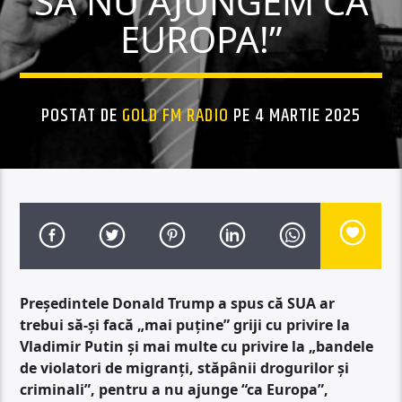
SĂ NU AJUNGEM CA
EUROPA!”
POSTAT DE
GOLD FM RADIO
PE 4 MARTIE 2025
Președintele Donald Trump a spus că SUA ar
trebui să-și facă „mai puține” griji cu privire la
Vladimir Putin și mai multe cu privire la „bandele
de violatori de migranți, stăpânii drogurilor și
criminali”, pentru a nu ajunge “ca Europa”,