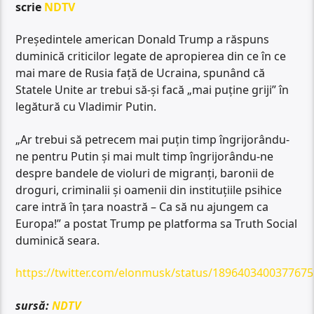
scrie
NDTV
Președintele american Donald Trump a răspuns
duminică criticilor legate de apropierea din ce în ce
mai mare de Rusia față de Ucraina, spunând că
Statele Unite ar trebui să-și facă „mai puține griji” în
legătură cu Vladimir Putin.
„Ar trebui să petrecem mai puțin timp îngrijorându-
ne pentru Putin și mai mult timp îngrijorându-ne
despre bandele de violuri de migranți, baronii de
droguri, criminalii și oamenii din instituțiile psihice
care intră în țara noastră – Ca să nu ajungem ca
Europa!” a postat Trump pe platforma sa Truth Social
duminică seara.
https://twitter.com/elonmusk/status/189640340037767
sursă:
NDTV