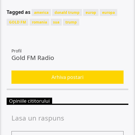
Tagged as
america
donald trump
europ
europa
GOLD FM
romania
sua
trump
Profil
Gold FM Radio
Arhiva postari
Opiniile cititorului
Lasa un raspuns