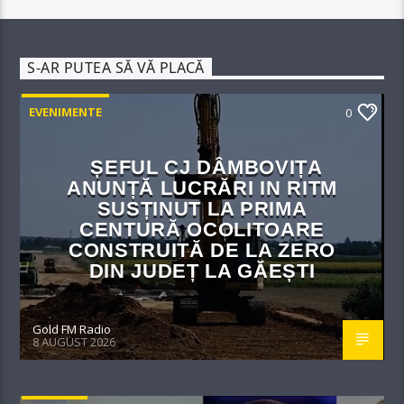
S-AR PUTEA SĂ VĂ PLACĂ
EVENIMENTE
0
ȘEFUL CJ DÂMBOVIȚA
ANUNȚĂ LUCRĂRI IN RITM
SUSȚINUT LA PRIMA
CENTURĂ OCOLITOARE
CONSTRUITĂ DE LA ZERO
DIN JUDEȚ LA GĂEȘTI
Gold FM Radio
8 AUGUST 2026