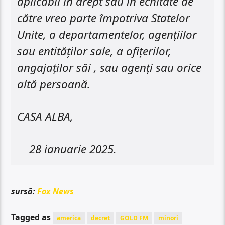
aplicabil în drept sau în echitate de
către vreo parte împotriva Statelor
Unite, a departamentelor, agențiilor
sau entităților sale, a ofițerilor,
angajaților săi , sau agenți sau orice
altă persoană.
CASA ALBA,
28 ianuarie 2025.
sursă:
Fox News
Tagged as
america
decret
GOLD FM
minori