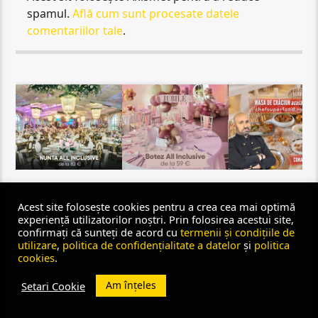
spamul.
Află cum sunt procesate datele
comentariilor tale
.
Acest site folosește cookies pentru a crea cea mai optimă
Urmareste-ne pe Facebook
experiență utilizatorilor noștri. Prin folosirea acestui site,
confirmați că sunteți de acord cu
termenii și condițiile de
utilizare
,
politica de confidențialitate a datelor
și
politica
cookies
.
Am înțeles
Setari Cookie