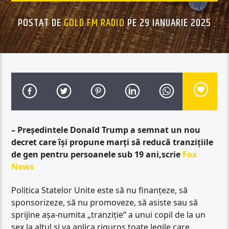
POSTAT DE
GOLD FM RADIO
PE 29 IANUARIE 2025
– Președintele Donald Trump a semnat un nou
decret care își propune marți să reducă tranzițiile
de gen pentru persoanele sub 19 ani,scrie
Fox
News
Politica Statelor Unite este să nu finanțeze, să
sponsorizeze, să nu promoveze, să asiste sau să
sprijine așa-numita „tranziție” a unui copil de la un
sex la altul și va aplica riguros toate legile care