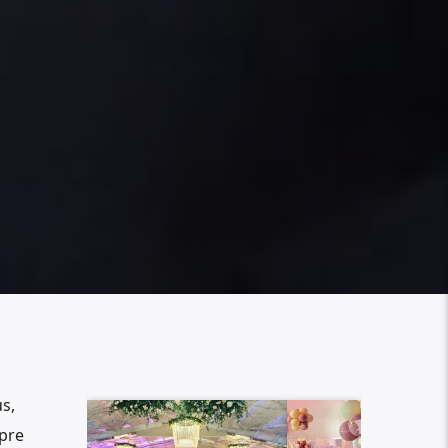
s,
spre