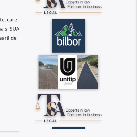
te, care
na și SUA
leară de