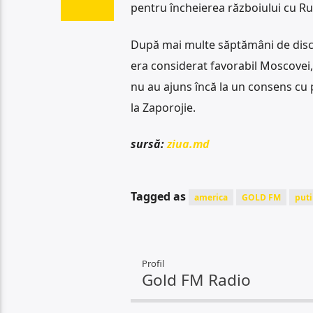
pentru încheierea războiului cu Ru
După mai multe săptămâni de discu
era considerat favorabil Moscovei,
nu au ajuns încă la un consens cu p
la Zaporojie.
sursă:
ziua.md
Tagged as
america
GOLD FM
puti
Profil
Gold FM Radio