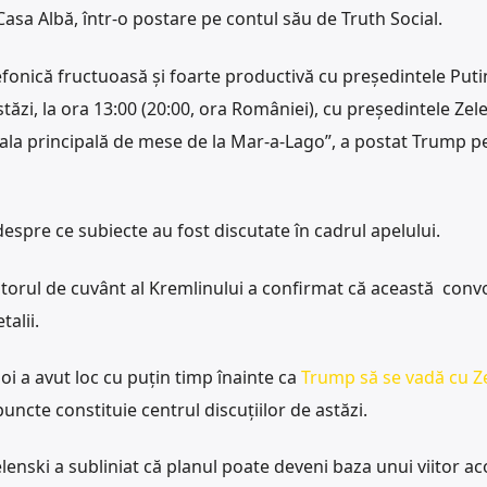
Casa Albă, într-o postare pe contul său de Truth Social.
fonică fructuoasă și foarte productivă cu președintele Putin
astăzi, la ora 13:00 (20:00, ora României), cu președintele Zele
 sala principală de mese de la Mar-a-Lago”, a postat Trump p
despre ce subiecte au fost discutate în cadrul apelului.
ătorul de cuvânt al Kremlinului a confirmat că această conv
talii.
oi a avut loc cu puțin timp înainte ca
Trump să se vadă cu Z
puncte constituie centrul discuțiilor de astăzi.
elenski a subliniat că planul poate deveni baza unui viitor a