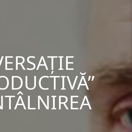
ERSAȚIE
ODUCTIVĂ”
ÎNTÂLNIREA