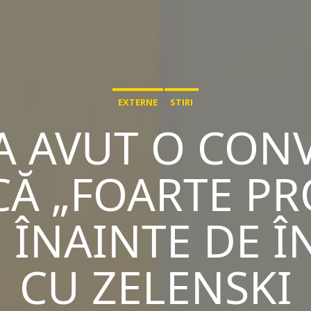
EXTERNE
STIRI
A AVUT O CONV
CĂ „FOARTE PR
 ÎNAINTE DE 
CU ZELENSKI