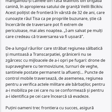
mângâindu-și câinele din rasa Malinois din brigada
canină, în apropierea satului de graniță Velili Bicikiv.
Acest polițist de frontieră în vârstă de 32 de ani, care
cunoaște râul Tisa ca pe propriile buzunare, știe că
încercările de traversare pot fi extrem de
periculoase, mai ales noaptea. „I-am salvat pe mulți
care credeau că traversarea va fi ușoară”.
De-a lungul râurilor care străbat regiunea sălbatică
și muntoasă a Transcarpatiei, grănicerii nu se
zgârcesc cu mijloacele de a-i opri pe fugari: drone de
supraveghere cu termoviziune, turnuri de veghe,
santinele postate permanent la afluenți… Puncte de
control mobile traversează, de asemenea, regiunea
pentru a verifica actele militare ale bărbaților, pentru
a-i mobiliza pe cei care nu se conformează și pentru
a-i identifica pe cei care încearcă să evadeze.
Puțini oameni trec frontiera cu succes, asigură