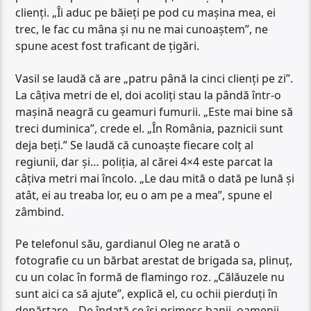
clienți. „Îi aduc pe băieți pe pod cu mașina mea, ei
trec, le fac cu mâna și nu ne mai cunoaștem”, ne
spune acest fost traficant de țigări.
Vasil se laudă că are „patru până la cinci clienți pe zi”.
La câțiva metri de el, doi acoliți stau la pândă într-o
mașină neagră cu geamuri fumurii. „Este mai bine să
treci duminica”, crede el. „În România, paznicii sunt
deja beți.” Se laudă că cunoaște fiecare colț al
regiunii, dar și… poliția, al cărei 4×4 este parcat la
câțiva metri mai încolo. „Le dau mită o dată pe lună și
atât, ei au treaba lor, eu o am pe a mea”, spune el
zâmbind.
Pe telefonul său, gardianul Oleg ne arată o
fotografie cu un bărbat arestat de brigada sa, plinuț,
cu un colac în formă de flamingo roz. „Călăuzele nu
sunt aici ca să ajute”, explică el, cu ochii pierduți în
depărtare. „De îndată ce își primesc banii, oamenii