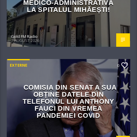
MEDICO-ADMINISTRATIVĂ
LA SPITALUL MIHĂEȘTI!​
Gold FM Radio
7 AUGUST 2026
EXTERNE
0
COMISIA DIN SENAT A SUA
OBȚINE DATELE DIN
TELEFONUL LUI ANTHONY
FAUCI DIN VREMEA
PANDEMIEI COVID