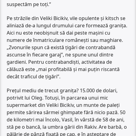
suspectăm pe toți.”
Pe străzile din Veliki Bicikiv, vile opulente și kitsch se
aliniază de-a lungul drumului care formează granița.
Aici nu este neobișnuit să dai peste mașini cu
numere de înmatriculare românești sau maghiare.
„Zvonurile spun că există țigări de contrabandă
ascunse în fiecare garaj”, ne spune unul dintre
gardieni. Pentru contrabandiști, activitatea de
călăuză este „mai profitabilă și mai puțin riscantă
decât traficul de țigări”.
Prețul mediu de trecut granița? 15.000 de dolari,
potrivit lui Oleg. Totuși, în parcarea unui mic
supermarket din Veliki Bicikiv, un munte de paleți
permite sărirea sârmei ghimpate fără nicio pază. 50
de kilometri mai încolo, Vasil, în vârstă de 58 de ani,
stă pe o bancă, la umbra gării din Rakiv. Are barbă, o
pălărie de pânză fixată pe cap, e în așteptare de