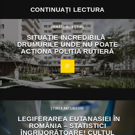
CONTINUAȚI LECTURA
URMĂTOAREA ȘTIRE
SITUAȚIE INCREDIBILĂ –
DRUMURILE UNDE NU POATE
ACȚIONA POLIȚIA RUTIERĂ
ȘTIREA ANTERIOARE
LEGIFERAREA EUTANASIEI ÎN
ROMÂNIA – STATISTICI
ÎNGRIJORĂTOARE! CULTUL