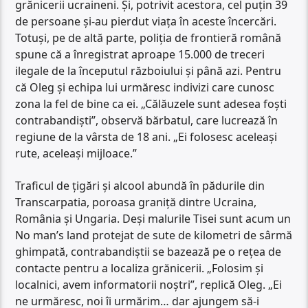
grănicerii ucraineni. Și, potrivit acestora, cel puțin 39
de persoane și-au pierdut viața în aceste încercări.
Totuși, pe de altă parte, poliția de frontieră română
spune că a înregistrat aproape 15.000 de treceri
ilegale de la începutul războiului și până azi. Pentru
că Oleg și echipa lui urmăresc indivizi care cunosc
zona la fel de bine ca ei. „Călăuzele sunt adesea foști
contrabandiști”, observă bărbatul, care lucrează în
regiune de la vârsta de 18 ani. „Ei folosesc aceleași
rute, aceleași mijloace.”
Traficul de țigări și alcool abundă în pădurile din
Transcarpatia, poroasa graniță dintre Ucraina,
România și Ungaria. Deși malurile Tisei sunt acum un
No man’s land protejat de sute de kilometri de sârmă
ghimpată, contrabandiştii se bazează pe o reţea de
contacte pentru a localiza grănicerii. „Folosim și
localnici, avem informatorii noștri”, replică Oleg. „Ei
ne urmăresc, noi îi urmărim… dar ajungem să-i