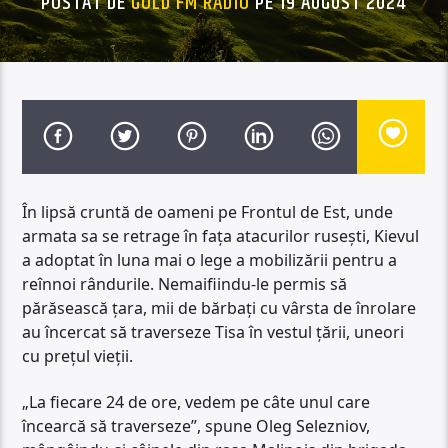
POSTAT DE
GOLD FM RADIO
PE 19 AUGUST 2024
În lipsă cruntă de oameni pe Frontul de Est, unde
armata sa se retrage în fața atacurilor rusești, Kievul
a adoptat în luna mai o lege a mobilizării pentru a
reînnoi rândurile. Nemaifiindu-le permis să
părăsească țara, mii de bărbați cu vârsta de înrolare
au încercat să traverseze Tisa în vestul țării, uneori
cu prețul vieții.
„La fiecare 24 de ore, vedem pe câte unul care
încearcă să traverseze”, spune Oleg Selezniov,