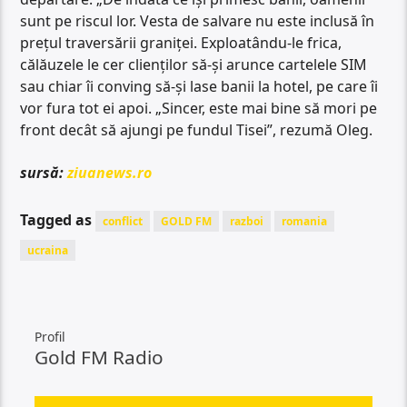
sunt pe riscul lor. Vesta de salvare nu este inclusă în
prețul traversării graniței. Exploatându-le frica,
călăuzele le cer clienţilor să-şi arunce cartelele SIM
sau chiar îi conving să-şi lase banii la hotel, pe care îi
vor fura tot ei apoi. „Sincer, este mai bine să mori pe
front decât să ajungi pe fundul Tisei”, rezumă Oleg.
sursă:
ziuanews.ro
Tagged as
conflict
GOLD FM
razboi
romania
ucraina
Profil
Gold FM Radio