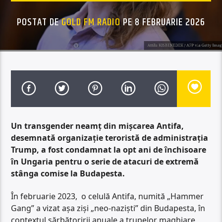
POSTAT DE
GOLD FM RADIO
PE 8 FEBRUARIE 2026
Un transgender neamț din mișcarea Antifa,
desemnată organizație teroristă de administrația
Trump, a fost condamnat la opt ani de închisoare
în Ungaria pentru o serie de atacuri de extremă
stânga comise la Budapesta.
În februarie 2023, o celulă Antifa, numită „Hammer
Gang” a vizat așa ziși „neo-naziști” din Budapesta, în
contextul sărbătoririi anuale a trupelor maghiare