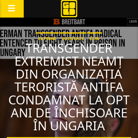
EXTERNE
SOCIETATE
STIRI
TRANSGENDER
EXTREMIST NEAMȚ
DIN ORGANIZAȚIA
TERORISTĂ ANTIFA
CONDAMNAT LA OPT
ANI DE ÎNCHISOARE
ÎN UNGARIA