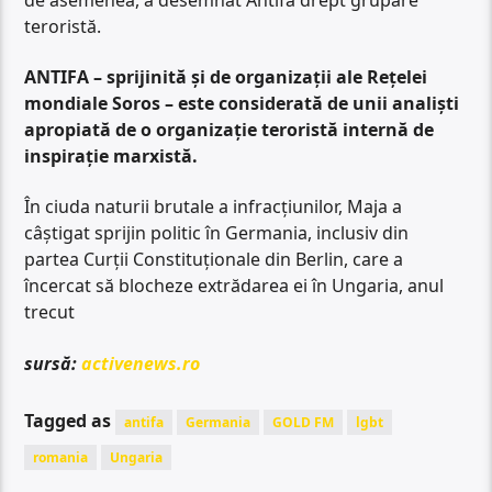
teroristă.
ANTIFA – sprijinită și de organizații ale Rețelei
mondiale Soros – este considerată de unii analiști
apropiată de o organizație teroristă internă de
inspirație marxistă.
În ciuda naturii brutale a infracțiunilor, Maja a
câștigat sprijin politic în Germania, inclusiv din
partea Curții Constituționale din Berlin, care a
încercat să blocheze extrădarea ei în Ungaria, anul
trecut
sursă:
activenews.ro
Tagged as
antifa
Germania
GOLD FM
lgbt
romania
Ungaria