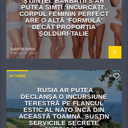
ȘTIINȚEI: BĂRBAȚII S-AR
PUTEA SIMȚI ‘ÎNCURCAȚI’,
CORPUL FEMININ PERFECT
ARE O ALTĂ ‘FORMULĂ’
DECÂT PROPORȚIA
ȘOLDURI-TALIE
Gold FM Radio
8 AUGUST 2026
EXTERNE
0
RUSIA AR PUTEA
DECLANȘA O INCURSIUNE
TERESTRĂ PE FLANCUL
ESTIC AL NATO ÎNCĂ DIN
ACEASTĂ TOAMNĂ, SUSȚIN
SERVICIILE SECRETE