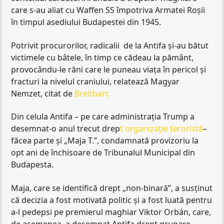
care s-au aliat cu Waffen SS împotriva Armatei Roșii
în timpul asediului Budapestei din 1945.
Potrivit procurorilor, radicalii de la Antifa și-au bătut
victimele cu bâtele, în timp ce cădeau la pământ,
provocându-le răni care le puneau viața în pericol și
fracturi la nivelul craniului, relatează Magyar
Nemzet, citat de
Breitbart.
Din celula Antifa – pe care administrația Trump a
desemnat-o anul trecut drep
t organizație teroristă
–
făcea parte și „Maja T.”, condamnată provizoriu la
opt ani de închisoare de Tribunalul Municipal din
Budapesta.
Maja, care se identifică drept „non-binară”, a susținut
că decizia a fost motivată politic și a fost luată pentru
a-l pedepsi pe premierul maghiar Viktor Orbán, care,
de asemenea, a desemnat Antifa drept grupare