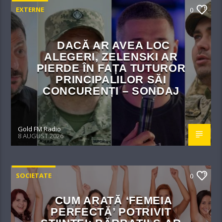
EXTERNE
0
DACĂ AR AVEA LOC
ALEGERI, ZELENSKI AR
PIERDE ÎN FAȚA TUTUROR
PRINCIPALILOR SĂI
CONCURENȚI – SONDAJ
Gold FM Radio
8 AUGUST 2026
SOCIETATE
0
CUM ARATĂ ‘FEMEIA
PERFECTĂ’ POTRIVIT