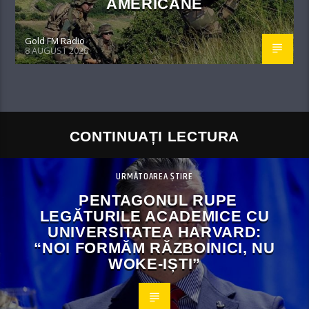
AMERICANE
Gold FM Radio
8 AUGUST 2026
CONTINUAȚI LECTURA
URMĂTOAREA ȘTIRE
PENTAGONUL RUPE
LEGĂTURILE ACADEMICE CU
UNIVERSITATEA HARVARD:
“NOI FORMĂM RĂZBOINICI, NU
WOKE-IȘTI”