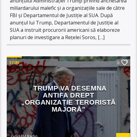
anunțului Administrației Trump privind anchetarea
miliardarului malefic și a organizațiile sale de către
FBI și Departamentul de Justiție al SUA. După
anunțul lui Trump, Departamentul de Justiție al
SUA a instruit procurorii americani să elaboreze
planuri de investigare a Rețelei Soros, […]
STIRI
0
TRUMP VA DESEMNA
ANTIFA DREPT
„ORGANIZAȚIE TERORISTĂ
MAJORĂ”
Gold FM Radio