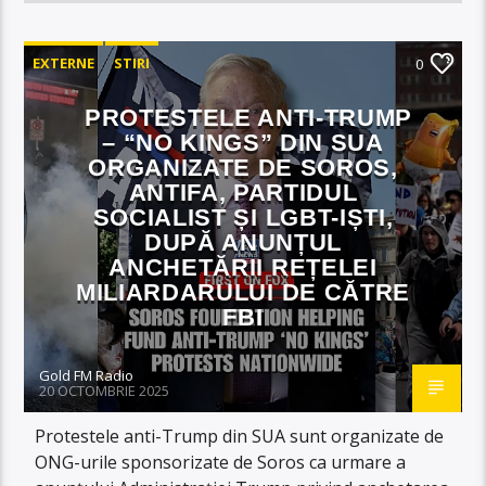
EXTERNE
STIRI
0
PROTESTELE ANTI-TRUMP
– “NO KINGS” DIN SUA
ORGANIZATE DE SOROS,
ANTIFA, PARTIDUL
SOCIALIST ȘI LGBT-IȘTI,
DUPĂ ANUNȚUL
ANCHETĂRII REȚELEI
MILIARDARULUI DE CĂTRE
FBI
Gold FM Radio
20 OCTOMBRIE 2025
Protestele anti-Trump din SUA sunt organizate de
ONG-urile sponsorizate de Soros ca urmare a