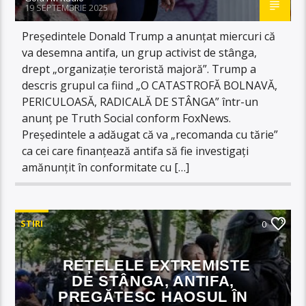
19 SEPTEMBRIE 2025
Președintele Donald Trump a anunțat miercuri că
va desemna antifa, un grup activist de stânga,
drept „organizație teroristă majoră”. Trump a
descris grupul ca fiind „O CATASTROFĂ BOLNAVĂ,
PERICULOASĂ, RADICALĂ DE STÂNGA” într-un
anunț pe Truth Social conform FoxNews.
Președintele a adăugat că va „recomanda cu tărie”
ca cei care finanțează antifa să fie investigați
amănunțit în conformitate cu […]
STIRI
0
REȚELELE EXTREMISTE
DE STÂNGA, ANTIFA,
PREGĂTESC HAOSUL ÎN