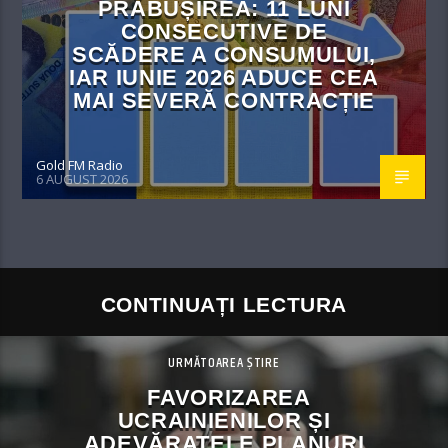
PRĂBUȘIREA: 11 LUNI
CONSECUTIVE DE
SCĂDERE A CONSUMULUI,
IAR IUNIE 2026 ADUCE CEA
MAI SEVERĂ CONTRACȚIE
Gold FM Radio
6 AUGUST 2026
CONTINUAȚI LECTURA
URMĂTOAREA ȘTIRE
FAVORIZAREA
UCRAINIENILOR ȘI
ADEVĂRATELE PLANURI