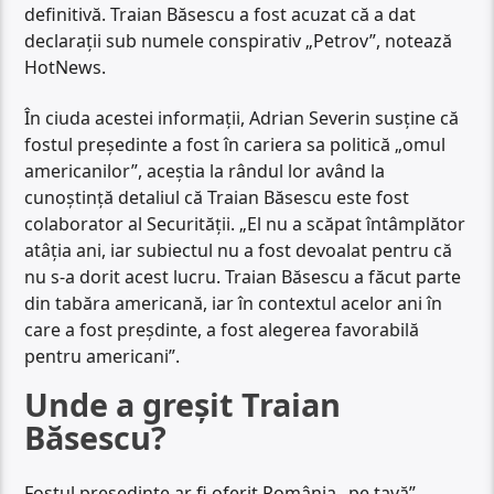
definitivă. Traian Băsescu a fost acuzat că a dat
declarații sub numele conspirativ „Petrov”, notează
HotNews.
În ciuda acestei informații, Adrian Severin susține că
fostul președinte a fost în cariera sa politică „omul
americanilor”, aceștia la rândul lor având la
cunoștință detaliul că Traian Băsescu este fost
colaborator al Securității. „El nu a scăpat întâmplător
atâția ani, iar subiectul nu a fost devoalat pentru că
nu s-a dorit acest lucru. Traian Băsescu a făcut parte
din tabăra americană, iar în contextul acelor ani în
care a fost preșdinte, a fost alegerea favorabilă
pentru americani”.
Unde a greșit Traian
Băsescu?
Fostul președinte ar fi oferit România „pe tavă”