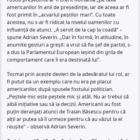
americanilor în anii de președinție, iar de aceea ar fi
fost primit în „acvariul peștilor mari”. Cu toate
acestea, nu s-ar fi ridicat la nivelul oamenilor cu
influență de atunci. „A servit de la cap la coadă” –
spune Adrian Severin. „Dar în formă, în atitudine, în
anumite gesturi a greșit: a vrut să fie șef de partid, s-
a dus la Parlamentul European ieșind din grila de
comportament care îi era destinată lui”.
Tocmai prin aceste devieri de la adevăratul lui rol, ar
fi putut da un exemplu care nu era pe placul
americanilor, după spusele fostului politician.
„Peștele mic este peștele mic și atât. Nu ar trebui să
aibă inițiative sau să ia decizii. Americanii au fost
puțin deranjați atunci de Traian Băsescu pentru că
alții ar putea să îl urmeze pentru că au văzut la el
reușite” – observă Adrian Severin.