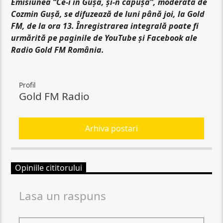
Emisiunea “Ce-i în Gușă, și-n căpușă”, moderată de
Cozmin Gușă, se difuzează de luni până joi, la Gold
FM, de la ora 13. Înregistrarea integrală poate fi
urmărită pe paginile de YouTube și Facebook ale
Radio Gold FM România.
Profil
Gold FM Radio
Arhiva postari
Opiniile cititorului
Lasa un raspuns