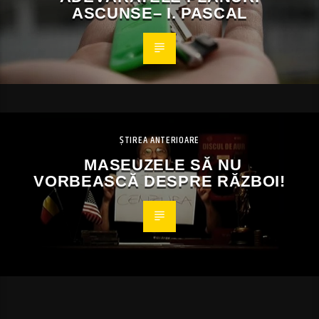
ASCUNSE– I. PASCAL
ȘTIREA ANTERIOARE
MASEUZELE SĂ NU
VORBEASCĂ DESPRE RĂZBOI!