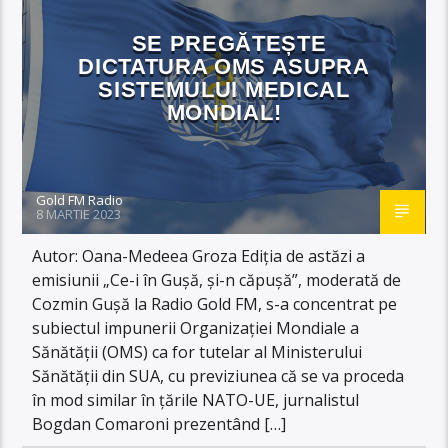
SE PREGĂTEȘTE
DICTATURA OMS ASUPRA
SISTEMULUI MEDICAL
MONDIAL!
Gold FM Radio
8 MARTIE 2023
Autor: Oana-Medeea Groza Ediția de astăzi a
emisiunii „Ce-i în Gușă, și-n căpușă”, moderată de
Cozmin Gușă la Radio Gold FM, s-a concentrat pe
subiectul impunerii Organizației Mondiale a
Sănătății (OMS) ca for tutelar al Ministerului
Sănătății din SUA, cu previziunea că se va proceda
în mod similar în țările NATO-UE, jurnalistul
Bogdan Comaroni prezentând […]