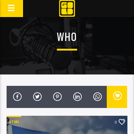
WHO
STIRI
0