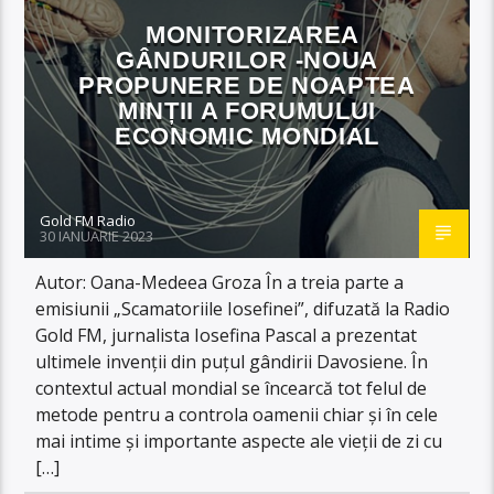
MONITORIZAREA
GÂNDURILOR -NOUA
PROPUNERE DE NOAPTEA
MINȚII A FORUMULUI
ECONOMIC MONDIAL
Gold FM Radio
30 IANUARIE 2023
Autor: Oana-Medeea Groza În a treia parte a
emisiunii „Scamatoriile Iosefinei”, difuzată la Radio
Gold FM, jurnalista Iosefina Pascal a prezentat
ultimele invenții din puțul gândirii Davosiene. În
contextul actual mondial se încearcă tot felul de
metode pentru a controla oamenii chiar și în cele
mai intime și importante aspecte ale vieții de zi cu
[…]