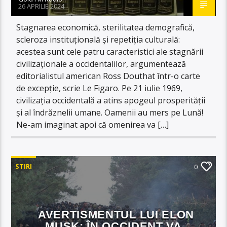
26 APRILIE 2024
Stagnarea economică, sterilitatea demografică,
scleroza instituțională și repetiția culturală:
acestea sunt cele patru caracteristici ale stagnării
civilizaționale a occidentalilor, argumentează
editorialistul american Ross Douthat într-o carte
de excepție, scrie Le Figaro. Pe 21 iulie 1969,
civilizația occidentală a atins apogeul prosperității
și al îndrăznelii umane. Oamenii au mers pe Lună!
Ne-am imaginat apoi că omenirea va […]
STIRI
0
AVERTISMENTUL LUI ELON
MUSK: ÎN OCCIDENT VA