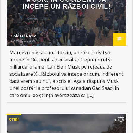
INCEPE UN RĂZBOI CIVIL!
Gold FM Radio
25 APRILIE 2024
Mai devreme sau mai târziu, un război civil va
începe în Occident, a declarat antreprenorul și
miliardarul american Elon Musk pe rețeaua de
socializare X. „Războiul va începe oricum, indiferent
dacă vrem sau nu”, a scris el. Așa a răspuns Musk
unei postări a profesorului canadian Gad Saad, în
care omul de știință avertizează că […]
STIRI
0