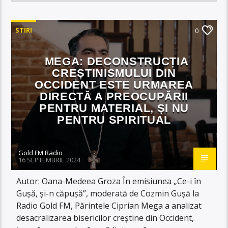
STIRI
0
MEGA: DECONSTRUCȚIA
CREȘTINISMULUI DIN
OCCIDENT ESTE URMAREA
DIRECTĂ A PREOCUPĂRII
PENTRU MATERIAL, ȘI NU
PENTRU SPIRITUAL
Gold FM Radio
16 SEPTEMBRIE 2024
Autor: Oana-Medeea Groza În emisiunea „Ce-i în
Gușă, și-n căpușă”, moderată de Cozmin Gușă la
Radio Gold FM, Părintele Ciprian Mega a analizat
desacralizarea bisericilor creștine din Occident,