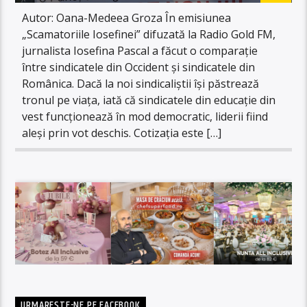
Autor: Oana-Medeea Groza În emisiunea
„Scamatoriile Iosefinei” difuzată la Radio Gold FM,
jurnalista Iosefina Pascal a făcut o comparație
între sindicatele din Occident și sindicatele din
Românica. Dacă la noi sindicaliștii își păstrează
tronul pe viața, iată că sindicatele din educație din
vest funcționează în mod democratic, liderii fiind
aleși prin vot deschis. Cotizația este […]
URMARESTE-NE PE FACEBOOK