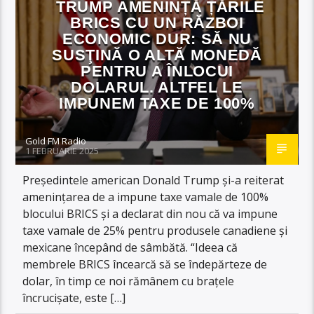
TRUMP AMENINȚĂ ȚĂRILE
BRICS CU UN RĂZBOI
ECONOMIC DUR: SĂ NU
SUSŢINĂ O ALTĂ MONEDĂ
PENTRU A ÎNLOCUI
DOLARUL. ALTFEL LE
IMPUNEM TAXE DE 100%
Gold FM Radio
1 FEBRUARIE 2025
Preşedintele american Donald Trump şi-a reiterat
ameninţarea de a impune taxe vamale de 100%
blocului BRICS şi a declarat din nou că va impune
taxe vamale de 25% pentru produsele canadiene şi
mexicane începând de sâmbătă. “Ideea că
membrele BRICS încearcă să se îndepărteze de
dolar, în timp ce noi rămânem cu braţele
încrucişate, este […]