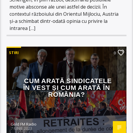
motive absconse ale unei astfel de decizii. În
contextul războiului din Orientul Mijlociu, Austria
și-a schimbat dintr-odată opinia cu privire la
intrarea […]
STIRI
0
CUM ARATĂ SINDICATELE
ÎN VEST ȘI CUM ARATĂ ÎN
ROMÂNIA?
Gold FM Radio
7 IUNIE 2023