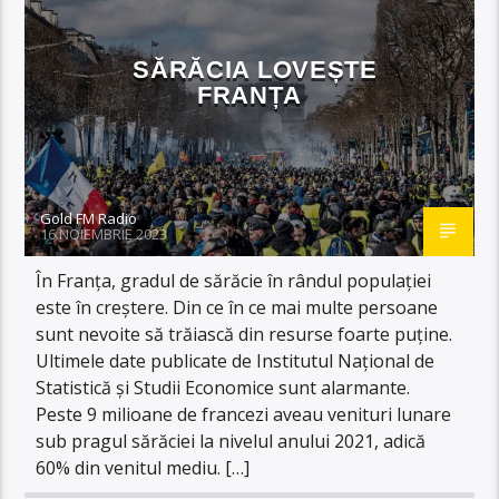
SĂRĂCIA LOVEȘTE
FRANȚA
Gold FM Radio
16 NOIEMBRIE 2023
În Franța, gradul de sărăcie în rândul populației
este în creștere. Din ce în ce mai multe persoane
sunt nevoite să trăiască din resurse foarte puține.
Ultimele date publicate de Institutul Național de
Statistică și Studii Economice sunt alarmante.
Peste 9 milioane de francezi aveau venituri lunare
sub pragul sărăciei la nivelul anului 2021, adică
60% din venitul mediu. […]