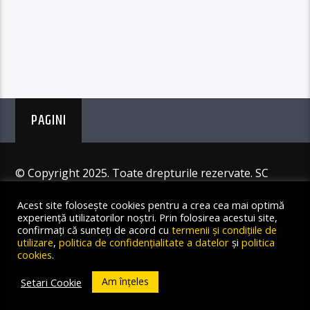
PAGINI
© Copyright 2025. Toate drepturile rezervate. SC
Angus Resources SRL
Acest site folosește cookies pentru a crea cea mai optimă
experiență utilizatorilor noștri. Prin folosirea acestui site,
confirmați că sunteți de acord cu
termenii și condițiile de
utilizare
,
politica de confidențialitate a datelor
și
politica
cookies
.
Am înțeles
Setari Cookie