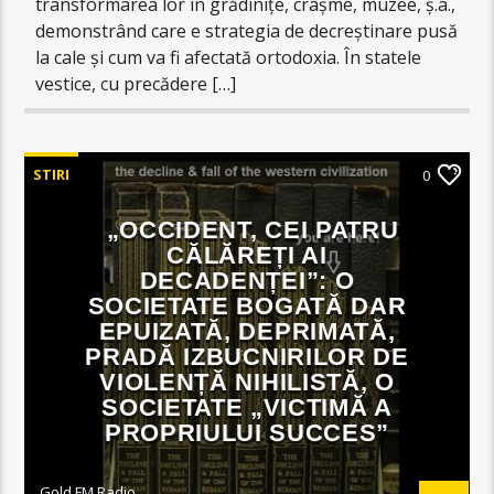
transformarea lor în grădinițe, crâșme, muzee, ș.a.,
demonstrând care e strategia de decreștinare pusă
la cale și cum va fi afectată ortodoxia. În statele
vestice, cu precădere […]
STIRI
0
„OCCIDENT, CEI PATRU
CĂLĂREȚI AI
DECADENȚEI”: O
SOCIETATE BOGATĂ DAR
EPUIZATĂ, DEPRIMATĂ,
PRADĂ IZBUCNIRILOR DE
VIOLENȚĂ NIHILISTĂ, O
SOCIETATE „VICTIMĂ A
PROPRIULUI SUCCES”
Gold FM Radio