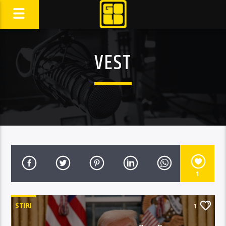
VEST
1
STIRI
1