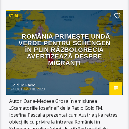
STIRI
0
ROMÂNIA PRIMEȘTE UNDĂ
VERDE PENTRU SCHENGEN
ÎN PLIN RĂZBOI.GRECIA
AVERTIZEAZĂ DESPRE
MIGRANȚI
Gold FM Radio
24 OCTOMBRIE 2023
Autor: Oana-Medeea Groza În emisiunea
„Scamatoriile Iosefinei” de la Radio Gold FM,
Iosefina Pascal a prezentat cum Austria și-a retras
obiecțiile cu privire la intrarea României în
Schengen, în plin război, descifrând posibilele