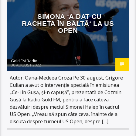
SIMONA ‘A DAT CU
RACHETA ÎN BALTĂ‘ LA US
OPEN
Gold FM Radio
30 AUGUST 2022
Autor: Oana-Medeea Groza Pe 30 august, Grigore
Culian a avut o intervenție specială în emisiunea
„Ce-i în Gușă, și-n căpușă”, prezentată de Cozmin
Gușă la Radio Gold FM, pentru a face câteva
dezvăluiri despre meciul Simonei Halep în cadrul
US Open. „Vreau să spun câte ceva, înainte de a
discuta despre turneul US Open, despre […]