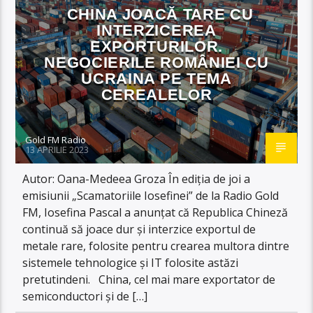
CHINA JOACĂ TARE CU
INTERZICEREA
EXPORTURILOR.
NEGOCIERILE ROMÂNIEI CU
UCRAINA PE TEMA
CEREALELOR
Gold FM Radio
13 APRILIE 2023
Autor: Oana-Medeea Groza În ediția de joi a
emisiunii „Scamatoriile Iosefinei” de la Radio Gold
FM, Iosefina Pascal a anunțat că Republica Chineză
continuă să joace dur și interzice exportul de
metale rare, folosite pentru crearea multora dintre
sistemele tehnologice și IT folosite astăzi
pretutindeni. China, cel mai mare exportator de
semiconductori și de […]