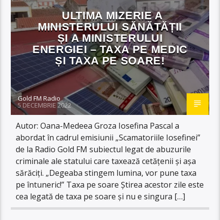
ULTIMA MIZERIE A
MINISTERULUI SĂNĂTĂȚII
ȘI A MINISTERULUI
ENERGIEI – TAXA PE MEDIC
ȘI TAXA PE SOARE!
Gold FM Radio
5 DECEMBRIE 2022
Autor: Oana-Medeea Groza Iosefina Pascal a
abordat în cadrul emisiunii „Scamatoriile Iosefinei”
de la Radio Gold FM subiectul legat de abuzurile
criminale ale statului care taxează cetățenii și așa
sărăciți. „Degeaba stingem lumina, vor pune taxa
pe întuneric!” Taxa pe soare Știrea acestor zile este
cea legată de taxa pe soare și nu e singura […]