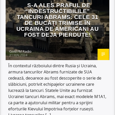
S-A ALES PRAFUL DE
“INDESTRUCTIBILILE”
TANCURI ABRAMS: CELE 31
DE BUCĂȚI TRIMISE ÎN
UCRAINA DE AMERICANI AU
FOST DEJA PIERDUTE!
Gold FM Radio
31 MAI 2024
În contextul războiului dintre Rusia și Ucraina,
armura tancurilor Abrams furnizate de SUA
cedează, deoarece au fost descoperite o serie de
slăbiciuni, potrivit echipajelor ucrainene care
lucrează la tancuri. Statele Unite au furnizat
Ucrainei tancuri Abrams, mai exact modelele M1A1,
ca parte a ajutorului militar pentru a sprijini
eforturile Kievului împotriva forțelor rusești.
Livrarea tancurilor […]