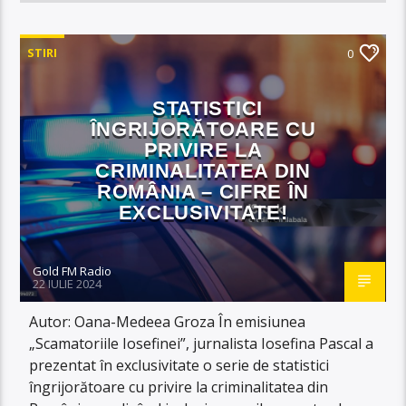
STIRI
0
STATISTICI
ÎNGRIJORĂTOARE CU
PRIVIRE LA
CRIMINALITATEA DIN
ROMÂNIA – CIFRE ÎN
EXCLUSIVITATE!
Gold FM Radio
22 IULIE 2024
Autor: Oana-Medeea Groza În emisiunea
„Scamatoriile Iosefinei”, jurnalista Iosefina Pascal a
prezentat în exclusivitate o serie de statistici
îngrijorătoare cu privire la criminalitatea din