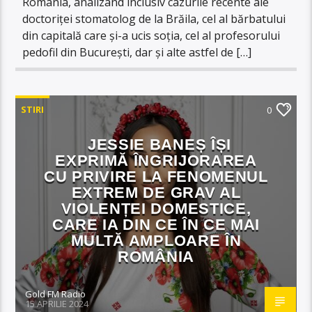
România, analizând inclusiv cazurile recente ale
doctoriței stomatolog de la Brăila, cel al bărbatului
din capitală care și-a ucis soția, cel al profesorului
pedofil din București, dar și alte astfel de […]
STIRI
0
JESSIE BANEȘ ÎȘI
EXPRIMĂ ÎNGRIJORAREA
CU PRIVIRE LA FENOMENUL
EXTREM DE GRAV AL
VIOLENȚEI DOMESTICE,
CARE IA DIN CE ÎN CE MAI
MULTĂ AMPLOARE ÎN
ROMÂNIA
Gold FM Radio
15 APRILIE 2024