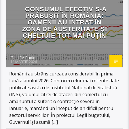
CONSUMUL EFECTIV S-A
PRĂBUȘIT ÎN ROMÂNIA:
OAMENII AU INTRAT ÎN
ZONA DE AUSTERITATE ȘI
CHELTUIE TOT MAI PUȚIN
Gold FM Radio
12 MARTIE 2026
Românii au strâns cureaua considerabil în prima
lună a anului 2026. Conform celor mai recente date
publicate astăzi de Institutul Național de Statistică
(INS), volumul cifrei de afaceri din comerțul cu
amănuntul a suferit o contracție severă în
ianuarie, marcând un început de an dificil pentru
sectorul serviciilor. În proiectul Legii bugetului,
Guvernul își asumă […]