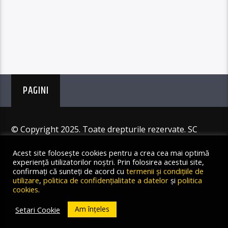
PAGINI
© Copyright 2025. Toate drepturile rezervate. SC
Angus Resources SRL
Acest site folosește cookies pentru a crea cea mai optimă
experiență utilizatorilor noștri. Prin folosirea acestui site,
confirmați că sunteți de acord cu
termenii și condițiile de
utilizare
,
politica de confidențialitate a datelor
și
politica
cookies
.
Am înțeles
Setari Cookie