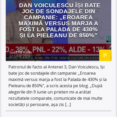
DAN VOICULESCU ÎȘI BATE
JOC DE SONDAJELE DIN
CAMPANIE: „EROAREA
MAXIMĂ VERSUS MARJA A
FOST LA PALADA DE 430%
ȘI LA PIELEANU DE 850%”
Gold FM Radio
22 IUNIE 2024
Patronul de facto al Antenei 3, Dan Voiculescu, își
bate joc de sondajele din campanie: „Eroarea
maximă versus marja a fost la Palada de 430% și la
Pieleanu de 850%”, a scris acesta pe blog. „După
alegerile din 9 iunie un prieten mi-a arătat
rezultatele comparate, comunicate de mai multe
societăți și persoane, așa zis […]