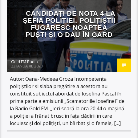
CANDIDAȚI DE NOTA 4 LA
ȘEFIA POLIȚIEI. POLIȚIȘTII
FUGĂRESC NOAPTEA
PUȘTI ȘI O DAU ÎN GARD
Gold FM Radio
23 IANUARIE 2023
Autor: Oana-Medeea Groza Incompetența
polițiștilor și slaba pregătire a acestora au
constituit subiectul abordat de Iosefina Pascal în
prima parte a emisiunii „Scamatoriile Iosefinei” de
la Radio Gold FM. „Ieri seară la ora 20:44 o mașină
a poliției a frânat brusc în fața clădirii în care
locuiesc și doi polițiști, un bărbat și o femeie, […]