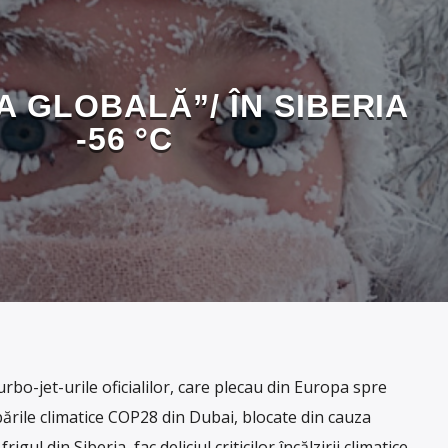
A GLOBALĂ”/ ÎN SIBERIA
-56 °C
bo-jet-urile oficialilor, care plecau din Europa spre
rile climatice COP28 din Dubai, blocate din cauza
igul din Siberia, fac deliciul criticilor încălzirii climatice.