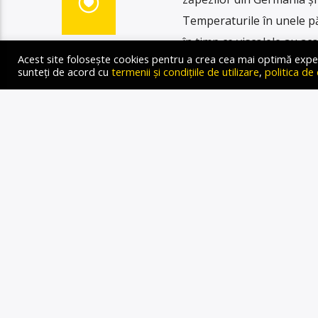
Temperaturile în unele păr
în timp ce viscolele au ac
Acest site folosește cookies pentru a crea cea mai optimă experien
sunteți de acord cu
termenii și condițiile de utilizare
,
politica de