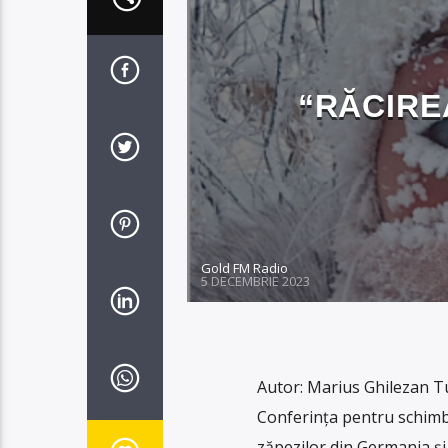
“RĂCIRE
Gold FM Radio
5 DECEMBRIE 2023
Autor: Marius Ghilezan Tur
Conferința pentru schimbă
zăpezilor din Germania și fr