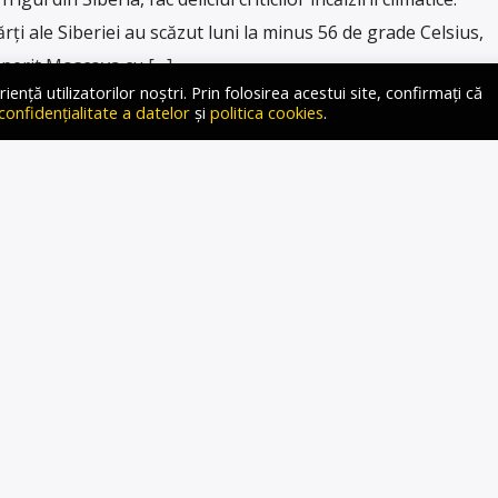
ți ale Siberiei au scăzut luni la minus 56 de grade Celsius,
operit Moscova cu […]
ță utilizatorilor noștri. Prin folosirea acestui site, confirmați că
 confidențialitate a datelor
și
politica cookies
.