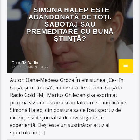
SIMONA HALEP ESTE
ABANDONATĂ DE TOȚI.
SABOTAJ SAU
PREMEDITARE CU BUNĂ
ȘTIINȚĂ?
Gold FM Radio
24 OCTOMBRIE 2022
Autor: Oana-Medeea Groza În emisiunea „Ce-i în
Gușă, și-n căpușă”, moderată de Cozmin Gușă la
Radio Gold FM, Marius Ghilezan și-a exprimat
propria viziune asupra scandalului ce o implică pe
Simona Halep, din postura sa de fost sportiv de
excepție și de jurnalist de investigație cu
experiență. Deși este un susținător activ al
sportului în […]