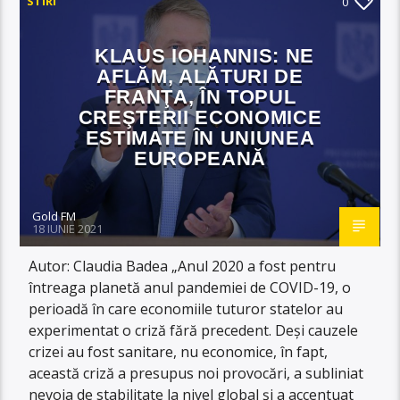
STIRI
0
KLAUS IOHANNIS: NE
AFLĂM, ALĂTURI DE
FRANŢA, ÎN TOPUL
CREŞTERII ECONOMICE
ESTIMATE ÎN UNIUNEA
EUROPEANĂ
Gold FM
18 IUNIE 2021
Autor: Claudia Badea „Anul 2020 a fost pentru
întreaga planetă anul pandemiei de COVID-19, o
perioadă în care economiile tuturor statelor au
experimentat o criză fără precedent. Deşi cauzele
crizei au fost sanitare, nu economice, în fapt,
această criză a presupus noi provocări, a subliniat
nevoia de stabilitate la nivel global şi a accentuat