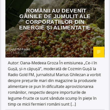
ROMÂNII AU DEVENIT
GĂINILE DE JUMULIT ALE
CORPORAȚIILOR DIN
ENERGIE ȘI ALIMENTAȚIE
Gold FM Radio
17 IULIE 2023
Autor: Oana-Medeea Groza În emisiunea „Ce-i în
Gușă, și-n căpușă”, moderată de Cozmin Gușă la
Radio Gold FM, jurnalistul Marius Ghilezan a vorbit
despre prețurile mari din magazine la produsele
alimentare ce pun în dificultate aprovizionarea
românilor, respectiv despre importurile de
legume-fructe ce sunt vândute scump în piețe în
timp ce micii fermieri români sunt […]