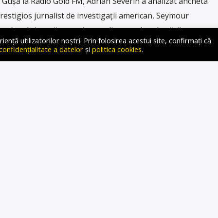
 Gușă la Radio Gold FM, Adrian Severin a analizat ancheta
restigios jurnalist de investigații american, Seymour
t planul și toată organizarea din spatele sabotării
ță utilizatorilor noștri. Prin folosirea acestui site, confirmați că
 După cum prezintă […]
 confidențialitate a datelor
și
politica cookies
.