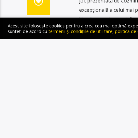
joi, prezentată de Cozmin
excepțională a celui mai p
Hersh, care deconspiră to
Acest site folosește cookies pentru a crea cea mai optimă experien
conductelor Nord Stream.
sunteți de acord cu
termenii și condițiile de utilizare
,
politica de