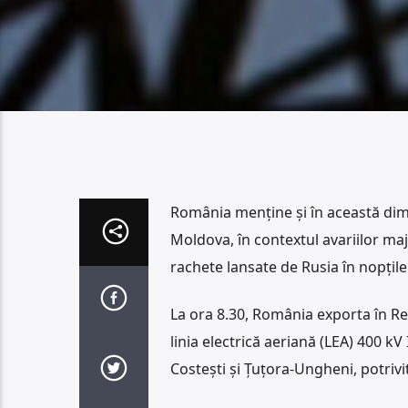
România menține și în această dimi
Moldova, în contextul avariilor ma
rachete lansate de Rusia în nopțil
La ora 8.30, România exporta în R
linia electrică aeriană (LEA) 400 kV
Costești și Țuțora-Ungheni, potrivi