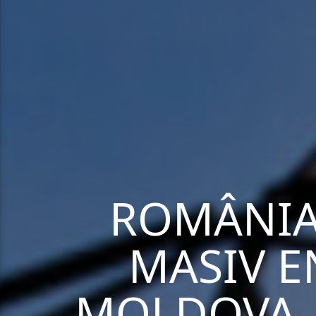
ROMÂNIA
MASIV E
MOLDOVA, 