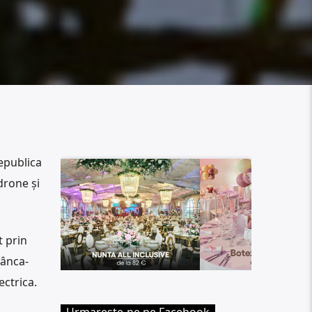
epublica
drone și
 prin
tânca-
ectrica.