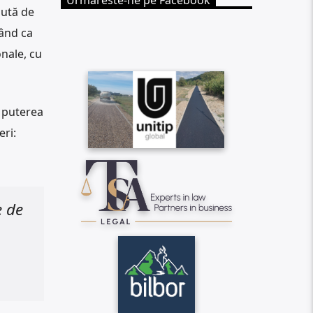
Urmareste-ne pe Facebook
nută de
când ca
nale, cu
a puterea
eri:
e de