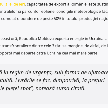
l zilei de ieri
, capacitatea de export a României este susți
centralelor și parcurilor eoliene, condițiile meteorologice fă
 cumulat o pondere de peste 50% în totalul producției națio
 aceeași oră, Republica Moldova exporta energie în Ucraina l
ansfrontaliere dintre cele 3 țări se menține, de altfel, de i
exportă mai departe către Ucraina cea mai mare parte.
ă în regim de urgență, sub formă de ajutoar
tuită. Livrările se fac, dimpotrivă, la prețuri
le pieței spot”, notează sursa citată.