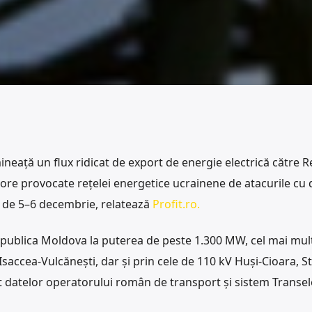
neață un flux ridicat de export de energie electrică către R
jore provocate rețelei energetice ucrainene de atacurile cu 
e de 5–6 decembrie, relatează
Profit.ro.
epublica Moldova la puterea de peste 1.300 MW, cel mai mult
 Isaccea-Vulcănești, dar și prin cele de 110 kV Huși-Cioara, S
t datelor operatorului român de transport și sistem Transel