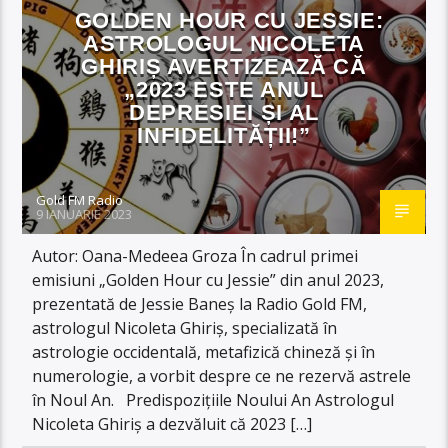
GOLDEN HOUR CU JESSIE:
ASTROLOGUL NICOLETA
GHIRIȘ AVERTIZEAZĂ CĂ
„2023 ESTE ANUL
DEPRESIEI ȘI AL
INFIDELITĂȚII!”
Gold FM Radio
9 IANUARIE 2023
Autor: Oana-Medeea Groza În cadrul primei
emisiuni „Golden Hour cu Jessie” din anul 2023,
prezentată de Jessie Baneș la Radio Gold FM,
astrologul Nicoleta Ghiriș, specializată în
astrologie occidentală, metafizică chineză și în
numerologie, a vorbit despre ce ne rezervă astrele
în Noul An. Predispozițiile Noului An Astrologul
Nicoleta Ghiriș a dezvăluit că 2023 […]