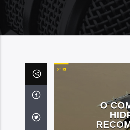
STIRI
O CO
HID
RECOM