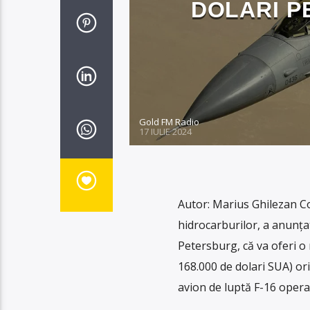
DOLARI P
Gold FM Radio
17 IULIE 2024
Autor: Marius Ghilezan C
hidrocarburilor, a anunțat
Petersburg, că va oferi o
168.000 de dolari SUA) o
avion de luptă F-16 operaț