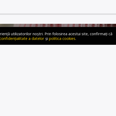
ță utilizatorilor noștri. Prin folosirea acestui site, confirmați că
 confidențialitate a datelor
și
politica cookies
.
REA GREVA NAȘTERII”:
TII CER RECOMPENSE DE
E EURO PENTRU FAMILIILE
FĂRĂ COPII