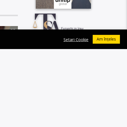
0
Am înțeles
Setari Cookie