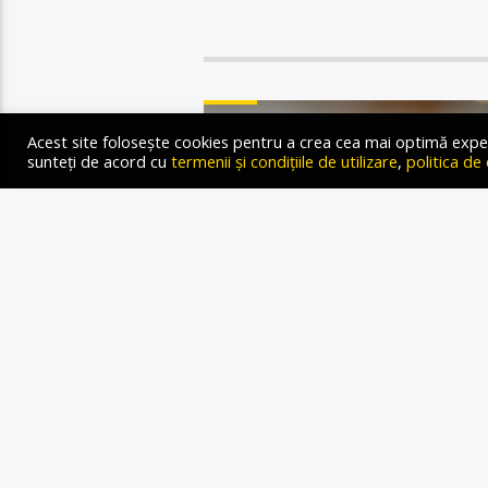
STIRI
Acest site folosește cookies pentru a crea cea mai optimă experien
sunteți de acord cu
termenii și condițiile de utilizare
,
politica de
“MIȘCA
ACTIVIȘ
50.000 D