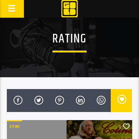
RATING
STIRI
0