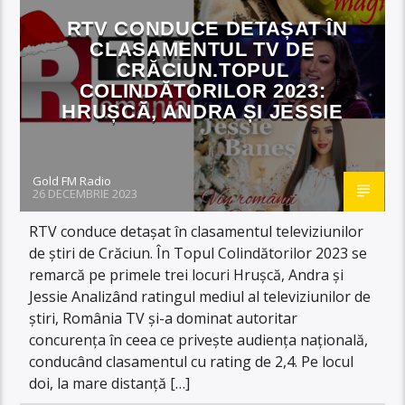
RTV CONDUCE DETAȘAT ÎN
CLASAMENTUL TV DE
CRĂCIUN.TOPUL
COLINDĂTORILOR 2023:
HRUȘCĂ, ANDRA ȘI JESSIE
Gold FM Radio
26 DECEMBRIE 2023
RTV conduce detașat în clasamentul televiziunilor
de știri de Crăciun. În Topul Colindătorilor 2023 se
remarcă pe primele trei locuri Hrușcă, Andra și
Jessie Analizând ratingul mediul al televiziunilor de
știri, România TV și-a dominat autoritar
concurența în ceea ce privește audiența națională,
conducând clasamentul cu rating de 2,4. Pe locul
doi, la mare distanță […]