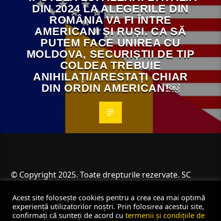
DIN 2024 LA ALEGERILE DIN
ROMÂNIA VA FI ÎNTRE
AMERICANI ȘI RUȘI. CA SĂ
PUTEM FACE UNIREA CU
MOLDOVA, SECURIȘTII DE TIP
COLDEA TREBUIE
ANIHILAȚI/ARESTAȚI CHIAR
DIN ORDIN AMERICAN!￼
© Copyright 2025. Toate drepturile rezervate. SC
Angus Resources SRL
Acest site folosește cookies pentru a crea cea mai optimă
experiență utilizatorilor noștri. Prin folosirea acestui site,
confirmați că sunteți de acord cu
termenii și condițiile de