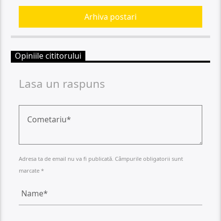
Arhiva postari
Opiniile cititorului
Lasa un raspuns
Adresa ta de email nu va fi publicată. Câmpurile obligatorii sunt
marcate *