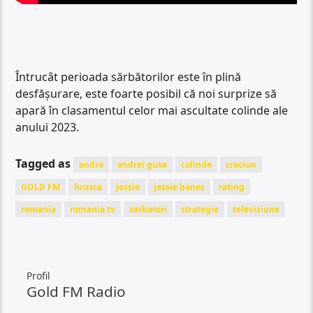
Întrucât perioada sărbătorilor este în plină
desfășurare, este foarte posibil că noi surprize să
apară în clasamentul celor mai ascultate colinde ale
anului 2023.
Tagged as
andra
andrei gusa
colinde
craciun
GOLD FM
hrusca
jessie
jessie banes
rating
romania
romania tv
sarbatori
strategie
televiziune
Profil
Gold FM Radio