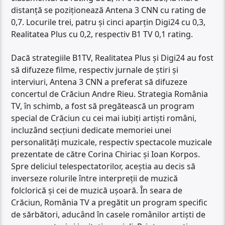
distanță se poziționează Antena 3 CNN cu rating de
0,7. Locurile trei, patru și cinci aparțin Digi24 cu 0,3,
Realitatea Plus cu 0,2, respectiv B1 TV 0,1 rating.
Dacă strategiile B1TV, Realitatea Plus și Digi24 au fost
să difuzeze filme, respectiv jurnale de știri și
interviuri, Antena 3 CNN a preferat să difuzeze
concertul de Crăciun Andre Rieu. Strategia România
TV, în schimb, a fost să pregătească un program
special de Crăciun cu cei mai iubiți artiști români,
incluzând secțiuni dedicate memoriei unei
personalități muzicale, respectiv spectacole muzicale
prezentate de către Corina Chiriac și Ioan Korpos.
Spre deliciul telespectatorilor, aceștia au decis să
inverseze rolurile între interpreții de muzică
folclorică și cei de muzică ușoară. În seara de
Crăciun, România TV a pregătit un program specific
de sărbători, aducând în casele românilor artiști de