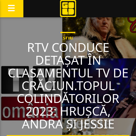
STIRI
RTV CONDUCE
DETAȘAT ÎN
CLASAMENTUL TV DE
CRĂCIUN.TOPUL
COLINDĂTORILOR
2023: HRUȘCĂ,
ANDRA ȘI JESSIE