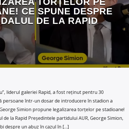
IZAREA TORȚELOR PE
ANE! CE SPUNE DESPRE
DALUL DE LA RAPID
”, liderul galeriei Rapid, a fost reținut pentru 30
ă persoane într-un dosar de introducere în stadion a
 George Simion propune legalizarea torțelor pe stadioane!
 de la Rapid Președintele partidului AUR, George Simion,
bi despre un abuz în cazul în […]