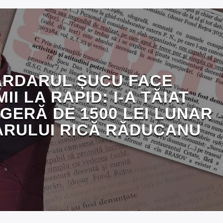
ARDARUL ȘUCU FACE
I LA RAPID: I-A TĂIAT
GERĂ DE 1500 LEI LUNAR
RULUI RICĂ RĂDUCANU