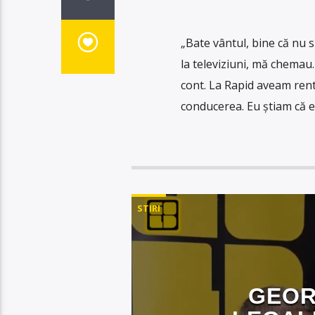
„Bate vântul, bine că nu 
la televiziuni, mă chemau
cont. La Rapid aveam rent
conducerea. Eu știam că e
STIRI
GEOR