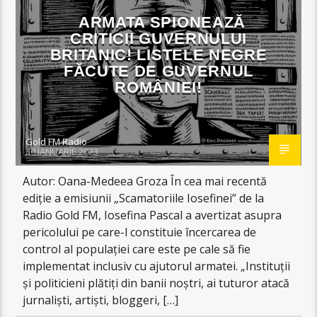
ARMATA SPIONEAZĂ
CRITICII GUVERNULUI
BRITANIC! LISTELE NEGRE
FĂCUTE DE GUVERNUL
ROMÂNIEI!
Gold FM Radio
30 IANUARIE 2023
Autor: Oana-Medeea Groza În cea mai recentă
ediție a emisiunii „Scamatoriile Iosefinei” de la
Radio Gold FM, Iosefina Pascal a avertizat asupra
pericolului pe care-l constituie încercarea de
control al populației care este pe cale să fie
implementat inclusiv cu ajutorul armatei. „Instituții
și politicieni plătiți din banii noștri, ai tuturor atacă
jurnaliști, artiști, bloggeri, […]