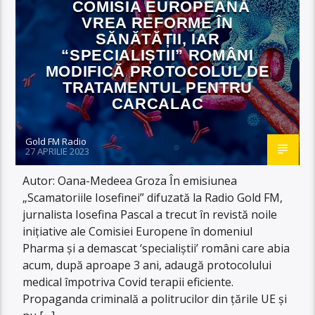
COMISIA EUROPEANĂ
VREA REFORME ÎN
SĂNĂTĂȚII, IAR
“SPECIALIȘTII” ROMÂNI
MODIFICĂ PROTOCOLUL DE
TRATAMENTUL PENTRU
CARCALAC
Gold FM Radio
27 APRILIE 2023
Autor: Oana-Medeea Groza În emisiunea
„Scamatoriile Iosefinei” difuzată la Radio Gold FM,
jurnalista Iosefina Pascal a trecut în revistă noile
inițiative ale Comisiei Europene în domeniul
Pharma și a demascat ‘specialiștii’ români care abia
acum, după aproape 3 ani, adaugă protocolului
medical împotriva Covid terapii eficiente.
Propaganda criminală a politrucilor din țările UE și