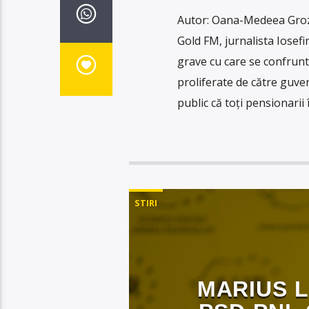
Autor: Oana-Medeea Groza 
Gold FM, jurnalista Iosef
grave cu care se confrunt
proliferate de către guve
public că toți pensionarii 
STIRI
MARIUS L