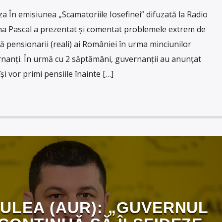
În emisiunea „Scamatoriile Iosefinei” difuzată la Radio
ina Pascal a prezentat și comentat problemele extrem de
ă pensionarii (reali) ai României în urma minciunilor
rnanți. În urmă cu 2 săptămâni, guvernanții au anunțat
își vor primi pensiile înainte […]
ULEA (AUR): „GUVERNUL