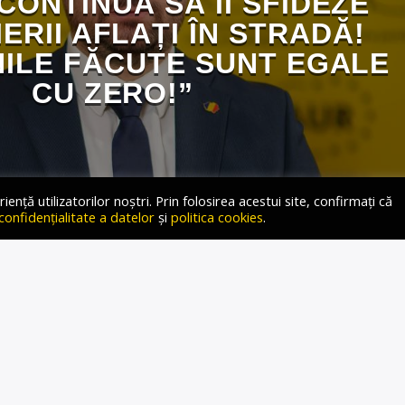
CONTINUĂ SĂ ÎI SFIDEZE
ERII AFLAȚI ÎN STRADĂ!
NILE FĂCUTE SUNT EGALE
CU ZERO!”
ță utilizatorilor noștri. Prin folosirea acestui site, confirmați că
 confidențialitate a datelor
și
politica cookies
.
e laudă că va acorda un sprijin de 100 euro/hectar pentru
mint cu nerușinare. În realitate, acest sprijin de 100
zut să fie acordat de APIA în 2024 încă de la finele anului
023, ministrul Florin Barbu anunța subvenții noi la APIA […]