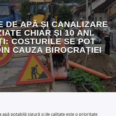
E DE APĂ ȘI CANALIZARE
IATE CHIAR ȘI 10 ANI.
I: COSTURILE SE POT
IN CAUZA BIROCRAȚIEI
 apă potabilă sigură și de calitate este o prioritate