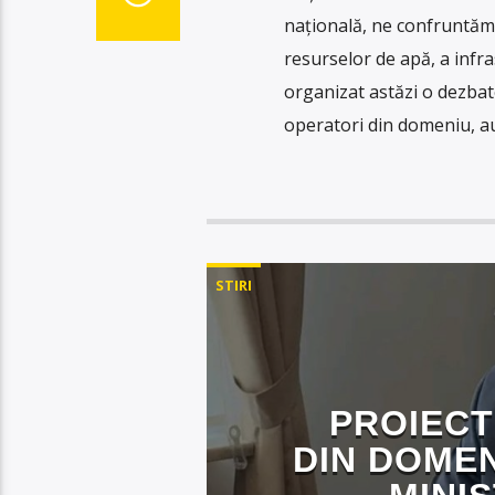
națională, ne confruntăm
resurselor de apă, a infra
organizat astăzi o dezbat
operatori din domeniu, aut
STIRI
PROIECT
DIN DOMEN