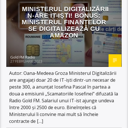
MINISTERUL DIGITALIZĂRII
N-ARE IT-IȘTI! BONUS:
MINISTERUL FINANȚELOR
SE DIGITALIZEAZĂ CU
AMAZON
Gold FM Radio
27 FEBRUARIE 2023
Autor: Oana-Medeea Groza Ministerul Digitalizării
are angajați doar 20 de IT-iști dintr-un necesar de
peste 300, a anunțat Iosefina Pascal în partea a
doua a emisiunii „Scamatoriile Iosefinei” difuzată la
Radio Gold FM. Salariul unui IT-ist ajunge undeva
între 2000 și 2500 de euro. Bineînțeles că
Ministerului îi convine mai mult să încheie
contracte de […]