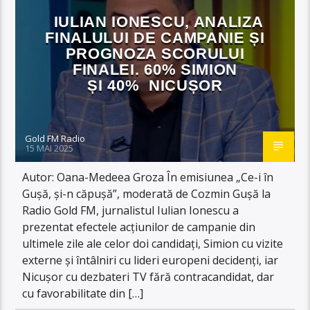
IULIAN IONESCU, ANALIZA
FINALULUI DE CAMPANIE ȘI
PROGNOZA SCORULUI
FINALEI. 60% SIMION
ȘI 40% NICUȘOR
Gold FM Radio
15 MAI 2025
Autor: Oana-Medeea Groza În emisiunea „Ce-i în
Gușă, și-n căpușă”, moderată de Cozmin Gușă la
Radio Gold FM, jurnalistul Iulian Ionescu a
prezentat efectele acțiunilor de campanie din
ultimele zile ale celor doi candidați, Simion cu vizite
externe și întâlniri cu lideri europeni decidenți, iar
Nicușor cu dezbateri TV fără contracandidat, dar
cu favorabilitate din […]