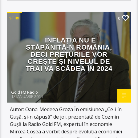
STIRI
0
INFLAȚIA NU E
STĂPÂNITĂ-N ROMÂNIA,
DECI PREȚURILE VOR
CREȘTE ȘI NIVELUL DE
TRAI VA SCĂDEA ÎN 2024
Gold FM Radio
18 IANUARIE 2024
Autor: Oana-Medeea Groza În emisiunea „Ce-i în
Gușă, și-n căpușă” de joi, prezentată de Cozmin
Gușă la Radio Gold FM, expertul în economie
Mircea Coșea a vorbit despre evoluția economiei