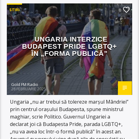
STIRI
0
UNGARIA INTERZICE
BUDAPEST PRIDE LGBTQ+
ÎN „FORMA PUBLICĂ”
Gold FM Radio
28 FEBRUARIE 2025
Ungaria „nu ar trebui să tolereze marșul Mândriei”
prin centrul orașului Budapesta, spune ministrul
maghiar, scrie Politico. Guvernul Ungariei a
declarat joi că Budapesta Pride, parada LGBTQ+,
„nu va avea loc într-o formă publică” în acest an.
Anunțul guvernului vine după zile de speculații cu