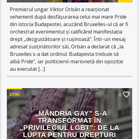
Premierul ungar Viktor Orbán a reacționat
vehement după desfășurarea celui mai mare Pride
din istoria Budapestei, acuzând Bruxelles-ul că ar fi
orchestrat evenimentul și calificând manifestația
drept „dezgustătoare și rușinoasă”. Într-un mesaj
adresat susținătorilor săi, Orbán a declarat că „la
Bruxelles s-a dat ordinul: Budapesta trebuie să
aibă Pride”, iar politicienii-marionetă din opoziție
au executat […]
STIRI
0
„MÂNDRIA GAY” S-A
TRANSFORMAT ÎN
„PRIVILEGIUL LGBT”: DE LA
LUPTA PENTRU DREPTURI