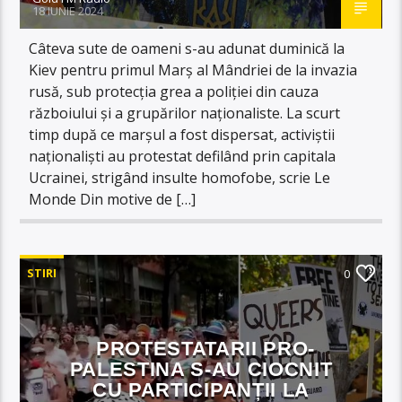
18 IUNIE 2024
Câteva sute de oameni s-au adunat duminică la
Kiev pentru primul Marș al Mândriei de la invazia
rusă, sub protecția grea a poliției din cauza
războiului și a grupărilor naționaliste. La scurt
timp după ce marșul a fost dispersat, activiștii
naționaliști au protestat defilând prin capitala
Ucrainei, strigând insulte homofobe, scrie Le
Monde Din motive de […]
STIRI
0
PROTESTATARII PRO-
PALESTINA S-AU CIOCNIT
CU PARTICIPANȚII LA