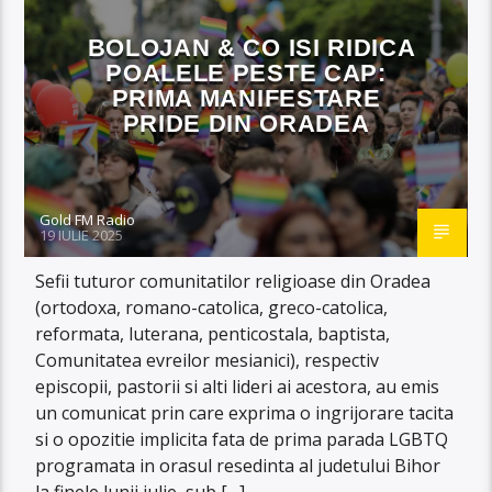
BOLOJAN & CO ISI RIDICA
POALELE PESTE CAP:
PRIMA MANIFESTARE
PRIDE DIN ORADEA
Gold FM Radio
19 IULIE 2025
Sefii tuturor comunitatilor religioase din Oradea
(ortodoxa, romano-catolica, greco-catolica,
reformata, luterana, penticostala, baptista,
Comunitatea evreilor mesianici), respectiv
episcopii, pastorii si alti lideri ai acestora, au emis
un comunicat prin care exprima o ingrijorare tacita
si o opozitie implicita fata de prima parada LGBTQ
programata in orasul resedinta al judetului Bihor
la finele lunii iulie, sub […]