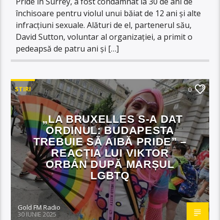
Pride in Surrey, a fost condamnat la 30 de ani de
închisoare pentru violul unui băiat de 12 ani și alte
infracțiuni sexuale. Alături de el, partenerul său,
David Sutton, voluntar al organizației, a primit o
pedeapsă de patru ani și […]
STIRI
0
„LA BRUXELLES S-A DAT
ORDINUL: BUDAPESTA
TREBUIE SĂ AIBĂ PRIDE” –
REACȚIA LUI VIKTOR
ORBÁN DUPĂ MARȘUL
LGBTQ
Gold FM Radio
30 IUNIE 2025