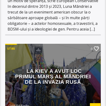
un motiv de speranță, scrie European Conservative
In deceniul dintre 2013 și 2023, Luna Mândriei a
trecut de la un eveniment american obscur la o
sărbătoare aproape globală – și în multe părți
obligatorie – a actelor homosexuale, a travestirii, a
BDSM-ului și a ideologiei de gen. Pentru aceia […]
STIRI
0
LA KIEV A AVUT LOC
PRIMUL MARȘ AL MÂNDRIEI
DE LA INVAZIA RUSĂ
Gold FM Radio