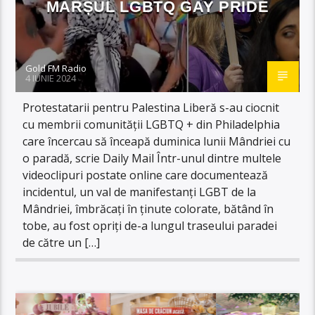
MARȘUL LGBTQ GAY PRIDE
Gold FM Radio
4 IUNIE 2024
Protestatarii pentru Palestina Liberă s-au ciocnit
cu membrii comunității LGBTQ + din Philadelphia
care încercau să înceapă duminica lunii Mândriei cu
o paradă, scrie Daily Mail Într-unul dintre multele
videoclipuri postate online care documentează
incidentul, un val de manifestanți LGBT de la
Mândriei, îmbrăcați în ținute colorate, bătând în
tobe, au fost opriți de-a lungul traseului paradei
de către un […]