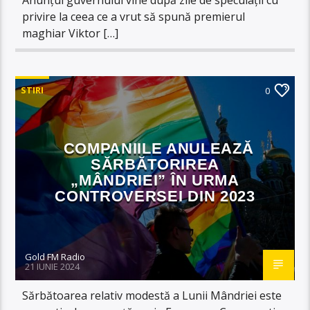
privire la ceea ce a vrut să spună premierul
maghiar Viktor […]
STIRI
0
COMPANIILE ANULEAZĂ
SĂRBĂTORIREA
„MÂNDRIEI” ÎN URMA
CONTROVERSEI DIN 2023
Gold FM Radio
21 IUNIE 2024
Sărbătoarea relativ modestă a Lunii Mândriei este